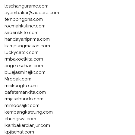
lesehangurame.com
ayambakar7saudara.com
tempongpns.com
roemahkuliner.com
saoenkkito.com
handayaniprima.com
kampungmakan.com
luckycatck.com
rmbakoelkita.com
angelesehan.com
bluejasminejkt.com
Mrobak.com
miekungfu.com
cafetemankita.com
rmjasabundo.com
mimoosajkt.com
kembangkawung.com
chungiwa.com
ikanbakarcianjur.com
kpjisehat.com