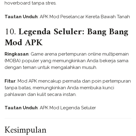
hoverboard tanpa stres.
Tautan Unduh
: APK Mod Peselancar Kereta Bawah Tanah
10.
Legenda Seluler: Bang Bang
Mod APK
Ringkasan
: Game arena pertempuran online multipemain
(MOBA) populer yang memungkinkan Anda bekerja sama
dengan teman untuk mengalahkan musuh.
Fitur
: Mod APK mencakup permata dan poin pertempuran
tanpa batas, memungkinkan Anda membuka kunci
pahlawan dan kulit secara instan.
Tautan Unduh
: APK Mod Legenda Seluler
Kesimpulan