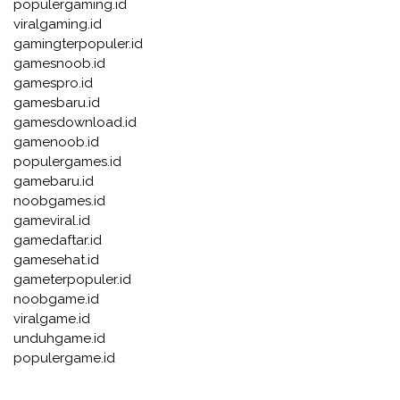
populergaming.id
viralgaming.id
gamingterpopuler.id
gamesnoob.id
gamespro.id
gamesbaru.id
gamesdownload.id
gamenoob.id
populergames.id
gamebaru.id
noobgames.id
gameviral.id
gamedaftar.id
gamesehat.id
gameterpopuler.id
noobgame.id
viralgame.id
unduhgame.id
populergame.id