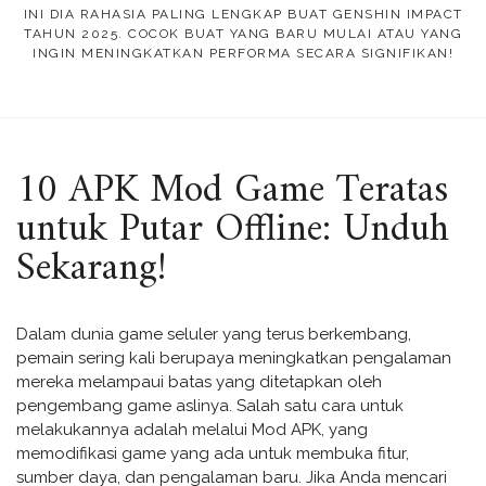
INI DIA RAHASIA PALING LENGKAP BUAT GENSHIN IMPACT
TAHUN 2025. COCOK BUAT YANG BARU MULAI ATAU YANG
INGIN MENINGKATKAN PERFORMA SECARA SIGNIFIKAN!
10 APK Mod Game Teratas
untuk Putar Offline: Unduh
Sekarang!
Dalam dunia game seluler yang terus berkembang,
pemain sering kali berupaya meningkatkan pengalaman
mereka melampaui batas yang ditetapkan oleh
pengembang game aslinya. Salah satu cara untuk
melakukannya adalah melalui Mod APK, yang
memodifikasi game yang ada untuk membuka fitur,
sumber daya, dan pengalaman baru. Jika Anda mencari