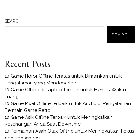
SEARCH
SEARCH
Recent Posts
10 Game Horor Offline Teratas untuk Dimainkan untuk
Pengalaman yang Mendebarkan
10 Game Offline di Laptop Terbaik untuk Mengisi Waktu
Luang
10 Game Pixel Offline Terbaik untuk Android: Pengalaman
Bermain Game Retro
10 Game Asik Offline Terbaik untuk Meningkatkan
Kesenangan Anda Saat Downtime
10 Permainan Asah Otak Offline untuk Meningkatkan Fokus
dan Konsentrasi