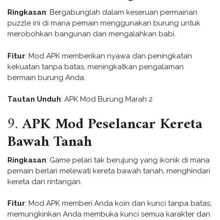
Ringkasan
: Bergabunglah dalam keseruan permainan
puzzle ini di mana pemain menggunakan burung untuk
merobohkan bangunan dan mengalahkan babi.
Fitur
: Mod APK memberikan nyawa dan peningkatan
kekuatan tanpa batas, meningkatkan pengalaman
bermain burung Anda.
Tautan Unduh
: APK Mod Burung Marah 2
9.
APK Mod Peselancar Kereta
Bawah Tanah
Ringkasan
: Game pelari tak berujung yang ikonik di mana
pemain berlari melewati kereta bawah tanah, menghindari
kereta dan rintangan.
Fitur
: Mod APK memberi Anda koin dan kunci tanpa batas,
memungkinkan Anda membuka kunci semua karakter dan