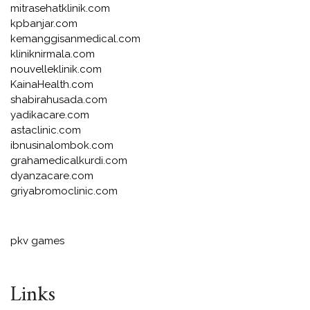
mitrasehatklinik.com
kpbanjar.com
kemanggisanmedical.com
kliniknirmala.com
nouvelleklinik.com
KainaHealth.com
shabirahusada.com
yadikacare.com
astaclinic.com
ibnusinalombok.com
grahamedicalkurdi.com
dyanzacare.com
griyabromoclinic.com
pkv games
Links