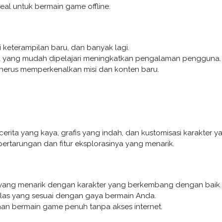
eal untuk bermain game offline.
ari keterampilan baru, dan banyak lagi.
uk yang mudah dipelajari meningkatkan pengalaman pengguna.
nerus memperkenalkan misi dan konten baru.
rita yang kaya, grafis yang indah, dan kustomisasi karakter y
rtarungan dan fitur eksplorasinya yang menarik.
t yang menarik dengan karakter yang berkembang dengan baik.
kelas yang sesuai dengan gaya bermain Anda.
man bermain game penuh tanpa akses internet.