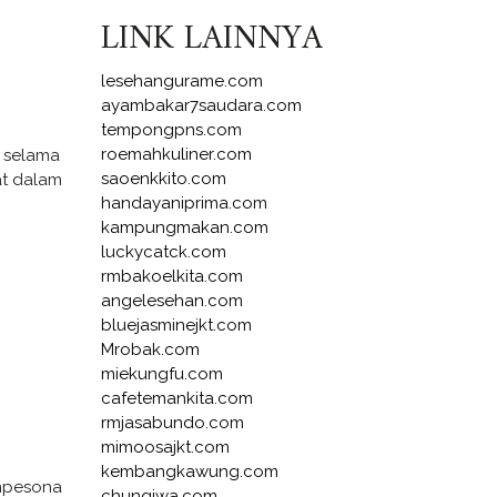
LINK LAINNYA
lesehangurame.com
ayambakar7saudara.com
tempongpns.com
roemahkuliner.com
 selama
saoenkkito.com
at dalam
handayaniprima.com
kampungmakan.com
luckycatck.com
rmbakoelkita.com
angelesehan.com
bluejasminejkt.com
Mrobak.com
miekungfu.com
cafetemankita.com
rmjasabundo.com
mimoosajkt.com
kembangkawung.com
empesona
chungiwa.com