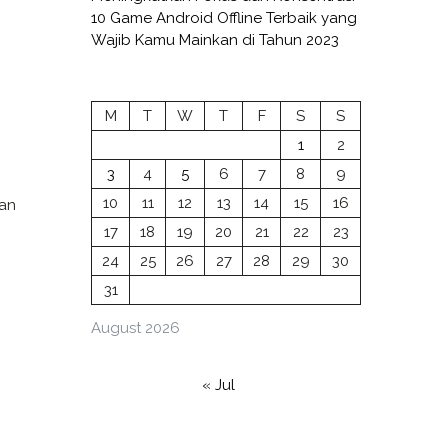
10 Game Android Offline Terbaik yang
Wajib Kamu Mainkan di Tahun 2023
M
T
W
T
F
S
S
1
2
3
4
5
6
7
8
9
10
11
12
13
14
15
16
wan
17
18
19
20
21
22
23
24
25
26
27
28
29
30
31
August 2026
« Jul