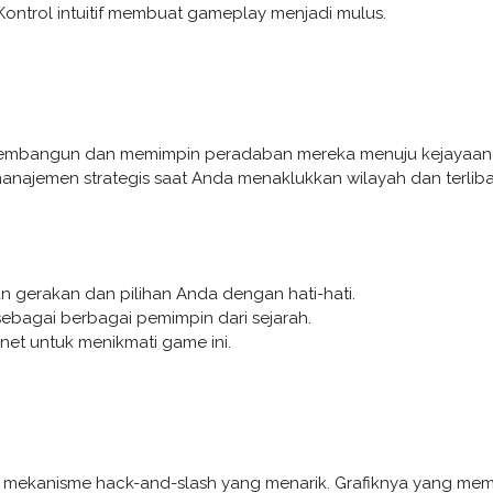
 Kontrol intuitif membuat gameplay menjadi mulus.
 membangun dan memimpin peradaban mereka menuju kejayaan
najemen strategis saat Anda menaklukkan wilayah dan terlib
n gerakan dan pilihan Anda dengan hati-hati.
sebagai berbagai pemimpin dari sejarah.
ernet untuk menikmati game ini.
n mekanisme hack-and-slash yang menarik. Grafiknya yang m