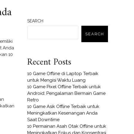
ada
SEARCH
SEARCH
miliki
at Anda
ikan 10
Recent Posts
10 Game Offline di Laptop Terbaik
untuk Mengisi Waktu Luang
10 Game Pixel Offline Terbaik untuk
Android: Pengalaman Bermain Game
an
Retro
gkatkan
10 Game Asik Offline Terbaik untuk
Meningkatkan Kesenangan Anda
Saat Downtime
10 Permainan Asah Otak Offline untuk
Meningkatkan Fokus dan Konsentrasi