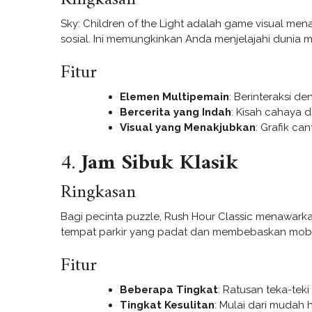
Sky: Children of the Light adalah game visual m
sosial. Ini memungkinkan Anda menjelajahi dunia 
Fitur
Elemen Multipemain
: Berinteraksi d
Bercerita yang Indah
: Kisah cahaya 
Visual yang Menakjubkan
: Grafik ca
4.
Jam Sibuk Klasik
Ringkasan
Bagi pecinta puzzle, Rush Hour Classic menawar
tempat parkir yang padat dan membebaskan mobil 
Fitur
Beberapa Tingkat
: Ratusan teka-tek
Tingkat Kesulitan
: Mulai dari mudah h