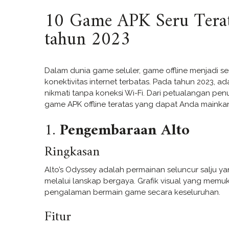
10 Game APK Seru Terat
tahun 2023
Dalam dunia game seluler, game offline menjadi s
konektivitas internet terbatas. Pada tahun 2023,
nikmati tanpa koneksi Wi-Fi. Dari petualangan penu
game APK offline teratas yang dapat Anda mainka
1.
Pengembaraan Alto
Ringkasan
Alto’s Odyssey adalah permainan seluncur salju
melalui lanskap bergaya. Grafik visual yang me
pengalaman bermain game secara keseluruhan.
Fitur