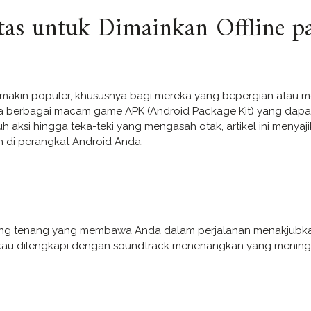
as untuk Dimainkan Offline p
emakin populer, khususnya bagi mereka yang bepergian atau me
 ada berbagai macam game APK (Android Package Kit) yang dap
h aksi hingga teka-teki yang mengasah otak, artikel ini menyaj
n di perangkat Android Anda.
 yang tenang yang membawa Anda dalam perjalanan menakjubk
mukau dilengkapi dengan soundtrack menenangkan yang menin