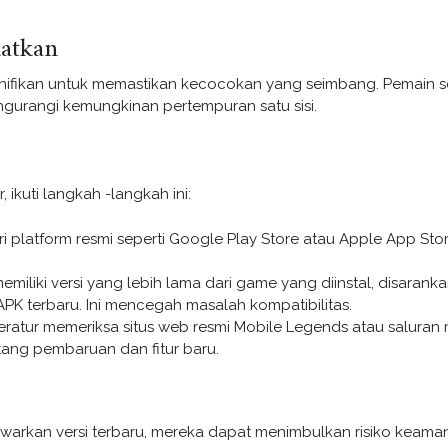
katkan
gnifikan untuk memastikan kecocokan yang seimbang. Pemain 
gurangi kemungkinan pertempuran satu sisi.
ikuti langkah -langkah ini:
i platform resmi seperti Google Play Store atau Apple App Sto
memiliki versi yang lebih lama dari game yang diinstal, disarank
terbaru. Ini mencegah masalah kompatibilitas.
teratur memeriksa situs web resmi Mobile Legends atau saluran
ang pembaruan dan fitur baru.
warkan versi terbaru, mereka dapat menimbulkan risiko keama