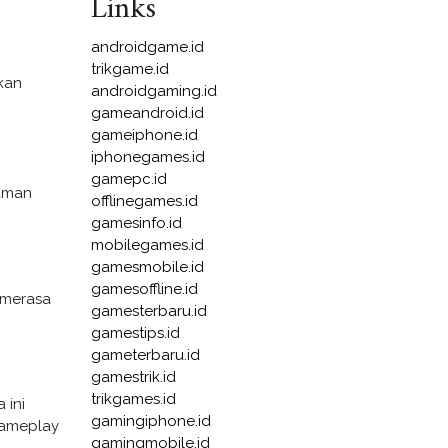
Links
androidgame.id
trikgame.id
kan
androidgaming.id
gameandroid.id
gameiphone.id
iphonegames.id
gamepc.id
laman
offlinegames.id
gamesinfo.id
mobilegames.id
gamesmobile.id
gamesoffline.id
 merasa
gamesterbaru.id
gamestips.id
gameterbaru.id
gamestrik.id
trikgames.id
 ini
gamingiphone.id
gameplay
gamingmobile.id