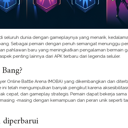
di seluruh dunia dengan gameplaynya yang menarik, kedalam
kembang. Sebagai pemain dengan penuh semangat menunggu p
ik dan pahlawan baru yang meningkatkan pengalaman bermain 
aspek penting lainnya dari APK terbaru dari legenda seluler.
g Bang?
er Online Battle Arena (MOBA) yang dikembangkan dan diterb
 ini telah mengumpulkan banyak pengikut karena aksesibilitas
rak cepat, dan gameplay strategis. Pemain dapat bekerja sama
 masing -masing dengan kemampuan dan peran unik seperti ta
 diperbarui