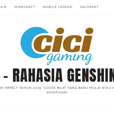
LAIN
MINECRAFT
MOBILE LEGEND
VALORANT
D – RAHASIA GENSHI
HIN IMPACT TAHUN 2025. COCOK BUAT YANG BARU MULAI ATA
SIGNIFIKAN!