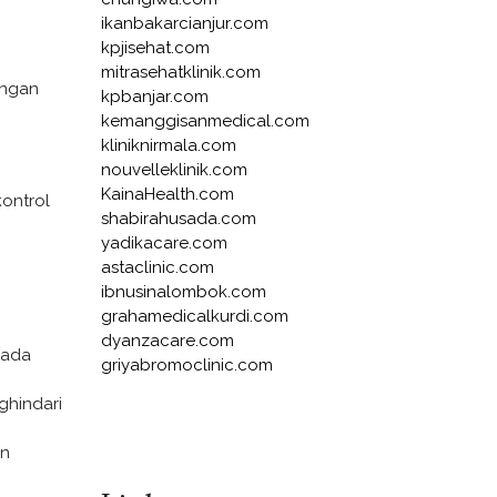
ikanbakarcianjur.com
kpjisehat.com
mitrasehatklinik.com
engan
kpbanjar.com
kemanggisanmedical.com
kliniknirmala.com
nouvelleklinik.com
KainaHealth.com
ontrol
shabirahusada.com
yadikacare.com
astaclinic.com
ibnusinalombok.com
grahamedicalkurdi.com
dyanzacare.com
pada
griyabromoclinic.com
ghindari
an