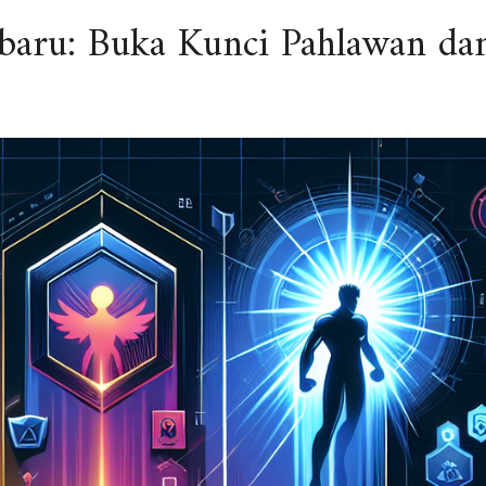
baru: Buka Kunci Pahlawan da