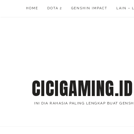
Skip
HOME
DOTA 2
GENSHIN IMPACT
LAIN – 
to
content
CICIGAMING.I
INI DIA RAHASIA PALING LENGKAP BUAT GENS