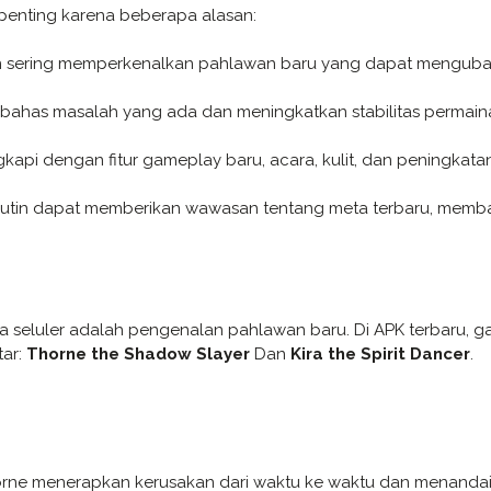
 penting karena beberapa alasan:
n sering memperkenalkan pahlawan baru yang dapat mengub
embahas masalah yang ada dan meningkatkan stabilitas permain
ngkapi dengan fitur gameplay baru, acara, kulit, dan peningkata
rutin dapat memberikan wawasan tentang meta terbaru, memb
 seluler adalah pengenalan pahlawan baru. Di APK terbaru, ga
tar:
Thorne the Shadow Slayer
Dan
Kira the Spirit Dancer
.
orne menerapkan kerusakan dari waktu ke waktu dan menanda