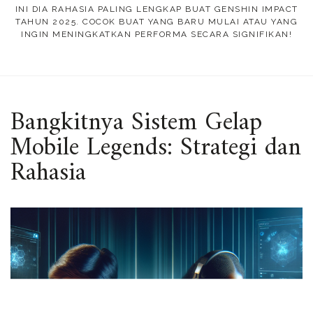
INI DIA RAHASIA PALING LENGKAP BUAT GENSHIN IMPACT
TAHUN 2025. COCOK BUAT YANG BARU MULAI ATAU YANG
INGIN MENINGKATKAN PERFORMA SECARA SIGNIFIKAN!
Bangkitnya Sistem Gelap
Mobile Legends: Strategi dan
Rahasia