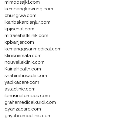
mimoosajkt.com
kembangkawung.com
chungiwa.com
ikanbakarcianjur.com
kpjisehat.com
mitrasehatklinik.com
kpbanjar.com
kemanggisanmedical.com
kliniknirmala.com
nouvelleklinik.com
KainaHealth.com
shabirahusada.com
yadikacare.com
astaclinic.com
ibnusinalombok.com
grahamedicalkurdi.com
dyanzacare.com
griyabromoclinic.com