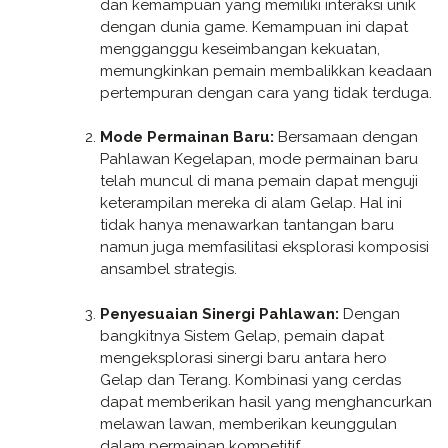
dan kemampuan yang memiliki interaksi unik
dengan dunia game. Kemampuan ini dapat
mengganggu keseimbangan kekuatan,
memungkinkan pemain membalikkan keadaan
pertempuran dengan cara yang tidak terduga.
Mode Permainan Baru:
Bersamaan dengan
Pahlawan Kegelapan, mode permainan baru
telah muncul di mana pemain dapat menguji
keterampilan mereka di alam Gelap. Hal ini
tidak hanya menawarkan tantangan baru
namun juga memfasilitasi eksplorasi komposisi
ansambel strategis.
Penyesuaian Sinergi Pahlawan:
Dengan
bangkitnya Sistem Gelap, pemain dapat
mengeksplorasi sinergi baru antara hero
Gelap dan Terang. Kombinasi yang cerdas
dapat memberikan hasil yang menghancurkan
melawan lawan, memberikan keunggulan
dalam permainan kompetitif.