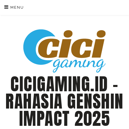
Skip
MENU
to
content
CICIGAMING.ID –
RAHASIA GENSHIN
IMPACT 2025