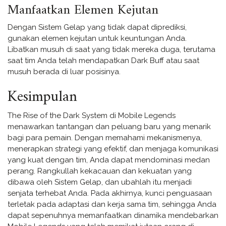
Manfaatkan Elemen Kejutan
Dengan Sistem Gelap yang tidak dapat diprediksi,
gunakan elemen kejutan untuk keuntungan Anda.
Libatkan musuh di saat yang tidak mereka duga, terutama
saat tim Anda telah mendapatkan Dark Buff atau saat
musuh berada di luar posisinya.
Kesimpulan
The Rise of the Dark System di Mobile Legends
menawarkan tantangan dan peluang baru yang menarik
bagi para pemain. Dengan memahami mekanismenya,
menerapkan strategi yang efektif, dan menjaga komunikasi
yang kuat dengan tim, Anda dapat mendominasi medan
perang. Rangkullah kekacauan dan kekuatan yang
dibawa oleh Sistem Gelap, dan ubahlah itu menjadi
senjata terhebat Anda. Pada akhirnya, kunci penguasaan
terletak pada adaptasi dan kerja sama tim, sehingga Anda
dapat sepenuhnya memanfaatkan dinamika mendebarkan