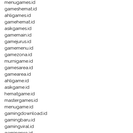
menugames.id
gameshemat.id
ahligames.id
gamehemat.id
asikgames.id
gamemain.id
gamejurus.id
gamemenu.id
gamezona.id
murnigame.id
gamesarea.id
gamearea.id
ahligame.id
asikgame.id
hematgame.id
mastergames.id
menugame.id
gamingdownload.id
gamingbaru.id
gamingviral.id