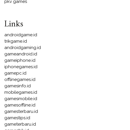
pkv games
Links
androidgame.id
trikgame.id
androidgaming.id
gameandroid.id
gameiphone.id
iphonegames.id
gamepc.id
offlinegames.id
gamesinfo.id
mobilegames.id
gamesmobile.id
gamesoffline.id
gamesterbaru.id
gamestips.id
gameterbaru.id