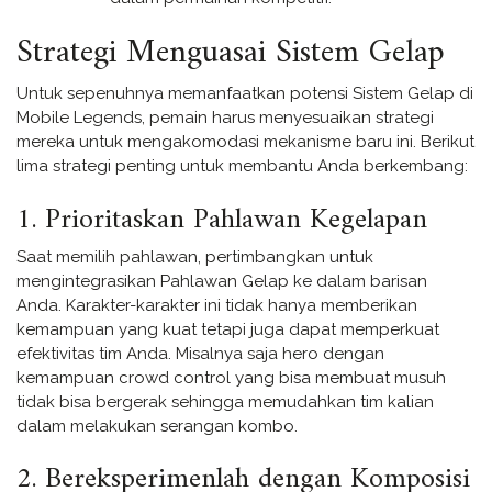
Strategi Menguasai Sistem Gelap
Untuk sepenuhnya memanfaatkan potensi Sistem Gelap di
Mobile Legends, pemain harus menyesuaikan strategi
mereka untuk mengakomodasi mekanisme baru ini. Berikut
lima strategi penting untuk membantu Anda berkembang:
1. Prioritaskan Pahlawan Kegelapan
Saat memilih pahlawan, pertimbangkan untuk
mengintegrasikan Pahlawan Gelap ke dalam barisan
Anda. Karakter-karakter ini tidak hanya memberikan
kemampuan yang kuat tetapi juga dapat memperkuat
efektivitas tim Anda. Misalnya saja hero dengan
kemampuan crowd control yang bisa membuat musuh
tidak bisa bergerak sehingga memudahkan tim kalian
dalam melakukan serangan kombo.
2. Bereksperimenlah dengan Komposisi