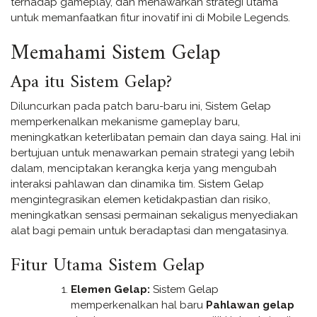
terhadap gameplay, dan menawarkan strategi utama
untuk memanfaatkan fitur inovatif ini di Mobile Legends.
Memahami Sistem Gelap
Apa itu Sistem Gelap?
Diluncurkan pada patch baru-baru ini, Sistem Gelap
memperkenalkan mekanisme gameplay baru,
meningkatkan keterlibatan pemain dan daya saing. Hal ini
bertujuan untuk menawarkan pemain strategi yang lebih
dalam, menciptakan kerangka kerja yang mengubah
interaksi pahlawan dan dinamika tim. Sistem Gelap
mengintegrasikan elemen ketidakpastian dan risiko,
meningkatkan sensasi permainan sekaligus menyediakan
alat bagi pemain untuk beradaptasi dan mengatasinya.
Fitur Utama Sistem Gelap
Elemen Gelap:
Sistem Gelap
memperkenalkan hal baru
Pahlawan gelap