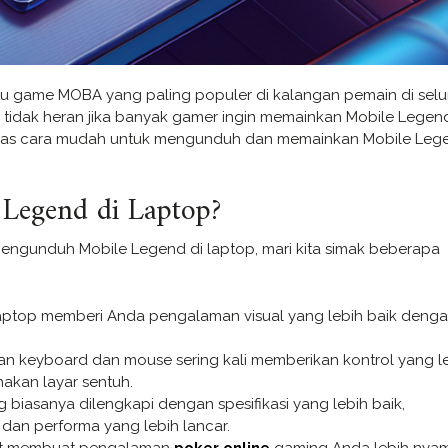
tu game MOBA yang paling populer di kalangan pemain di selu
tidak heran jika banyak gamer ingin memainkan Mobile Legend
bahas cara mudah untuk mengunduh dan memainkan Mobile Leg
egend di Laptop?
ngunduh Mobile Legend di laptop, mari kita simak beberapa
 laptop memberi Anda pengalaman visual yang lebih baik denga
n keyboard dan mouse sering kali memberikan kontrol yang l
akan layar sentuh.
 biasanya dilengkapi dengan spesifikasi yang lebih baik,
dan performa yang lebih lancar.
pat membuat pengalaman
poker online
gaming Anda lebih nya