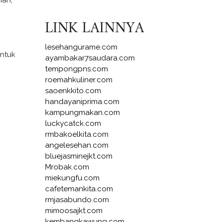
LINK LAINNYA
lesehangurame.com
ntuk
ayambakar7saudara.com
tempongpns.com
roemahkuliner.com
saoenkkito.com
handayaniprima.com
kampungmakan.com
luckycatck.com
rmbakoelkita.com
angelesehan.com
bluejasminejkt.com
Mrobak.com
miekungfu.com
cafetemankita.com
rmjasabundo.com
mimoosajkt.com
kembangkawung.com