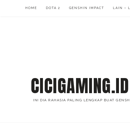
Skip
HOME
DOTA 2
GENSHIN IMPACT
LAIN – 
to
content
CICIGAMING.I
INI DIA RAHASIA PALING LENGKAP BUAT GENS