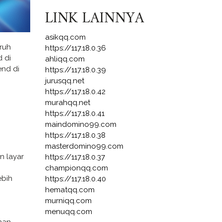
LINK LAINNYA
asikqq.com
ruh
https://117.18.0.36
 di
ahliqq.com
end di
https://117.18.0.39
jurusqq.net
https://117.18.0.42
murahqq.net
https://117.18.0.41
maindomino99.com
https://117.18.0.38
masterdomino99.com
n layar
https://117.18.0.37
championqq.com
ebih
https://117.18.0.40
hematqq.com
murniqq.com
menuqq.com
man,