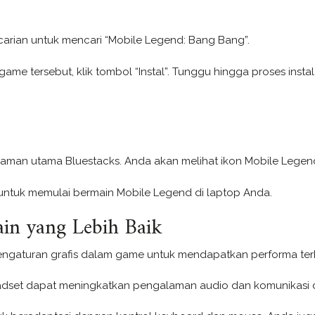
ncarian untuk mencari “Mobile Legend: Bang Bang”.
e tersebut, klik tombol “Instal”. Tunggu hingga proses instal
 halaman utama Bluestacks. Anda akan melihat ikon Mobile Legen
t untuk memulai bermain Mobile Legend di laptop Anda.
in yang Lebih Baik
pengaturan grafis dalam game untuk mendapatkan performa ter
dset dapat meningkatkan pengalaman audio dan komunikasi