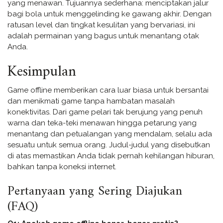
yang menawan. Tujuannya sederhana: menciptakan jalur
bagi bola untuk menggelinding ke gawang akhir. Dengan
ratusan level dan tingkat kesulitan yang bervariasi, ini
adalah permainan yang bagus untuk menantang otak
Anda.
Kesimpulan
Game offline memberikan cara luar biasa untuk bersantai
dan menikmati game tanpa hambatan masalah
konektivitas. Dari game pelari tak berujung yang penuh
warna dan teka-teki menawan hingga petarung yang
menantang dan petualangan yang mendalam, selalu ada
sesuatu untuk semua orang. Judul-judul yang disebutkan
di atas memastikan Anda tidak pernah kehilangan hiburan,
bahkan tanpa koneksi internet.
Pertanyaan yang Sering Diajukan
(FAQ)