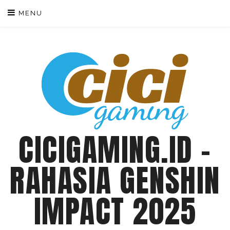
Skip
MENU
to
content
CICIGAMING.ID –
RAHASIA GENSHIN
IMPACT 2025