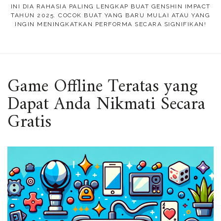
INI DIA RAHASIA PALING LENGKAP BUAT GENSHIN IMPACT
TAHUN 2025. COCOK BUAT YANG BARU MULAI ATAU YANG
INGIN MENINGKATKAN PERFORMA SECARA SIGNIFIKAN!
Game Offline Teratas yang
Dapat Anda Nikmati Secara
Gratis