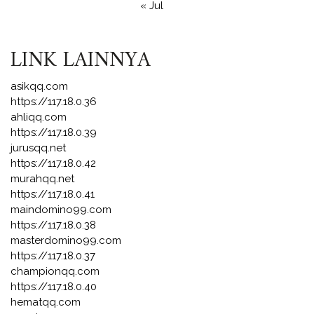
« Jul
LINK LAINNYA
asikqq.com
https://117.18.0.36
ahliqq.com
https://117.18.0.39
jurusqq.net
https://117.18.0.42
murahqq.net
https://117.18.0.41
maindomino99.com
https://117.18.0.38
masterdomino99.com
https://117.18.0.37
championqq.com
https://117.18.0.40
hematqq.com