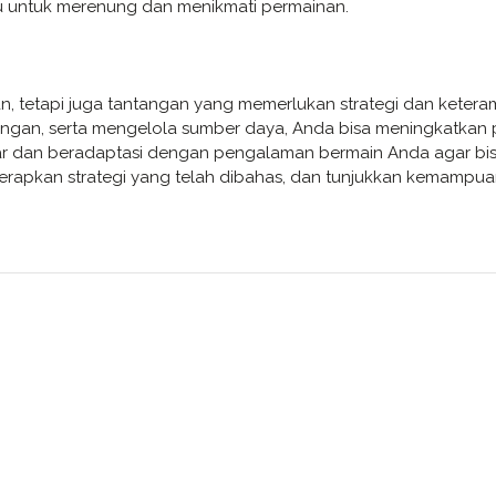
u untuk merenung dan menikmati permainan.
n, tetapi juga tantangan yang memerlukan strategi dan keteram
ngan, serta mengelola sumber daya, Anda bisa meningkatkan
ar dan beradaptasi dengan pengalaman bermain Anda agar bi
 terapkan strategi yang telah dibahas, dan tunjukkan kemampu