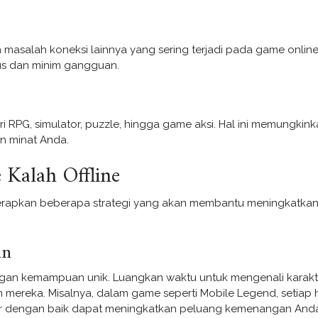
n masalah koneksi lainnya yang sering terjadi pada game online.
s dan minim gangguan.
ri RPG, simulator, puzzle, hingga game aksi. Hal ini memungkin
n minat Anda.
 Kalah Offline
rapkan beberapa strategi yang akan membantu meningkatka
an
dengan kemampuan unik. Luangkan waktu untuk mengenali karak
 mereka. Misalnya, dalam game seperti Mobile Legend, setiap 
ter dengan baik dapat meningkatkan peluang kemenangan And