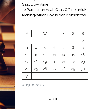
Saat Downtime
10 Permainan Asah Otak Offline untuk
Meningkatkan Fokus dan Konsentrasi
M
T
W
T
F
S
S
1
2
3
4
5
6
7
8
9
10
11
12
13
14
15
16
17
18
19
20
21
22
23
24
25
26
27
28
29
30
31
August 2026
« Jul