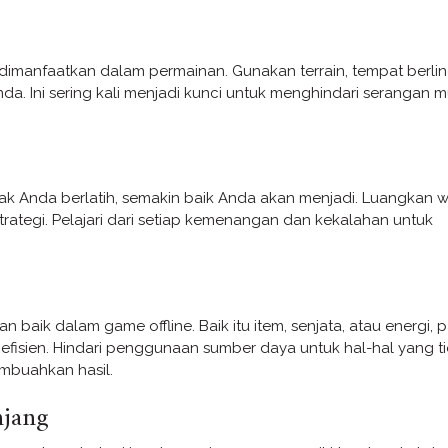
imanfaatkan dalam permainan. Gunakan terrain, tempat berli
. Ini sering kali menjadi kunci untuk menghindari serangan 
yak Anda berlatih, semakin baik Anda akan menjadi. Luangkan 
ategi. Pelajari dari setiap kemenangan dan kekalahan untuk
aik dalam game offline. Baik itu item, senjata, atau energi, p
isien. Hindari penggunaan sumber daya untuk hal-hal yang t
mbuahkan hasil.
njang