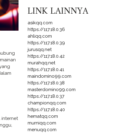
LINK LAINNYA
asikqq.com
https://117.18.0.36
ahliqq.com
https://117.18.0.39
jurusqq.net
rhubung
https://117.18.0.42
ermainan
murahqq.net
 yang
https://117.18.0.41
dalam
maindomino99.com
https://117.18.0.38
masterdomino99.com
https://117.18.0.37
championqq.com
https://117.18.0.40
hematqq.com
 internet
murniqq.com
unggu,
menuqq.com