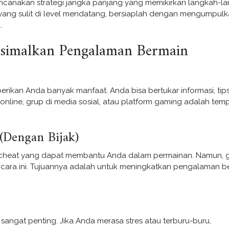
encanakan strategi jangka panjang yang memikirkan langkah-l
s yang sulit di level mendatang, bersiaplah dengan mengumpulk
.
simalkan Pengalaman Bermain
kan Anda banyak manfaat. Anda bisa bertukar informasi, tips
online, grup di media sosial, atau platform gaming adalah tem
(Dengan Bijak)
 cheat yang dapat membantu Anda dalam permainan. Namun, 
 cara ini. Tujuannya adalah untuk meningkatkan pengalaman b
sangat penting. Jika Anda merasa stres atau terburu-buru,