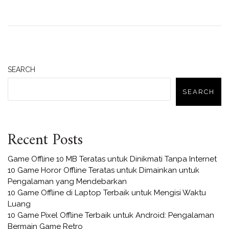
SEARCH
SEARCH
Recent Posts
Game Offline 10 MB Teratas untuk Dinikmati Tanpa Internet
10 Game Horor Offline Teratas untuk Dimainkan untuk
Pengalaman yang Mendebarkan
10 Game Offline di Laptop Terbaik untuk Mengisi Waktu
Luang
10 Game Pixel Offline Terbaik untuk Android: Pengalaman
Bermain Game Retro