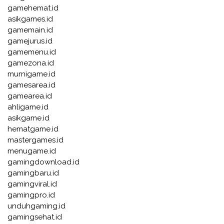
gamehemat.id
asikgames.id
gamemain.id
gamejurus.id
gamemenu.id
gamezona.id
murnigame.id
gamesarea.id
gamearea.id
ahligame.id
asikgame.id
hematgame.id
mastergames.id
menugame.id
gamingdownload.id
gamingbaru.id
gamingviral.id
gamingpro.id
unduhgaming.id
gamingsehat.id