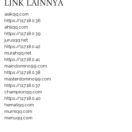
LINK LAINNYA
asikqq.com
https://117.18.0.36
ahliqq.com
https://117.18.0.39
jurusqq.net
https://117.18.0.42
murahqq.net
https://117.18.0.41
maindomino99.com
https://117.18.0.38
masterdomino99.com
https://117.18.0.37
championqq.com
https://117.18.0.40
hematqq.com
murniqq.com
menuqq.com