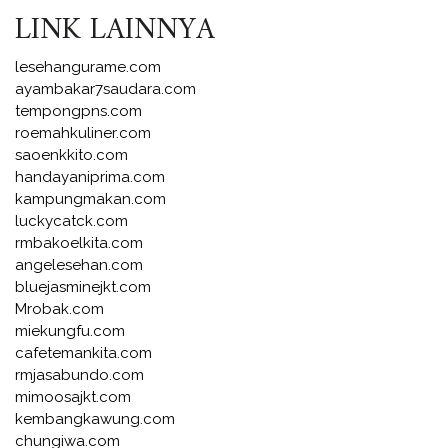
LINK LAINNYA
lesehangurame.com
ayambakar7saudara.com
tempongpns.com
roemahkuliner.com
saoenkkito.com
handayaniprima.com
kampungmakan.com
luckycatck.com
rmbakoelkita.com
angelesehan.com
bluejasminejkt.com
Mrobak.com
miekungfu.com
cafetemankita.com
rmjasabundo.com
mimoosajkt.com
kembangkawung.com
chungiwa.com