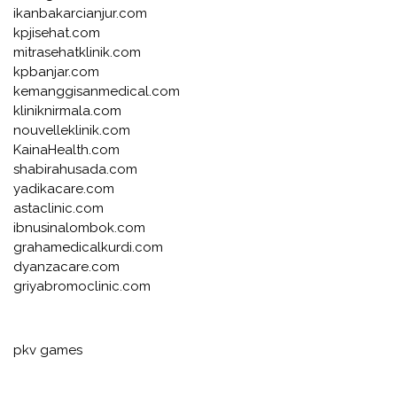
ikanbakarcianjur.com
kpjisehat.com
mitrasehatklinik.com
kpbanjar.com
kemanggisanmedical.com
kliniknirmala.com
nouvelleklinik.com
KainaHealth.com
shabirahusada.com
yadikacare.com
astaclinic.com
ibnusinalombok.com
grahamedicalkurdi.com
dyanzacare.com
griyabromoclinic.com
pkv games