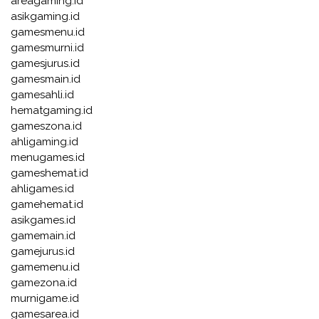
areagaming.id
asikgaming.id
gamesmenu.id
gamesmurni.id
gamesjurus.id
gamesmain.id
gamesahli.id
hematgaming.id
gameszona.id
ahligaming.id
menugames.id
gameshemat.id
ahligames.id
gamehemat.id
asikgames.id
gamemain.id
gamejurus.id
gamemenu.id
gamezona.id
murnigame.id
gamesarea.id