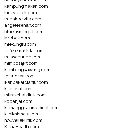
kampungmakan.com
luckycatck.com
rmbakoelkita.com
angelesehan.com
bluejasminejkt.com
Mrobak.com
miekungfu.com
cafetemankita.com
rmjasabundo.com
mimoosajkt.com
kembangkawung.com
chungiwa.com
ikanbakarcianjur.com
kpjisehat.com
mitrasehatklinik.com
kpbanjar.com
kemanggisanmedical.com
kliniknirmala.com
nouvelleklinik.com
KainaHealth.com