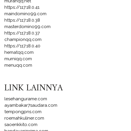
murahqq.net
https://117.18.0.41
maindomino99.com
https://117.18.0.38
masterdomino99.com
https://117.18.0.37
championqq.com
https://117.18.0.40
hematqq.com
murniqq.com
menuqq.com
LINK LAINNYA
lesehangurame.com
ayambakar7saudara.com
tempongpns.com
roemahkuliner.com
saoenkkito.com
handayaniprima.com