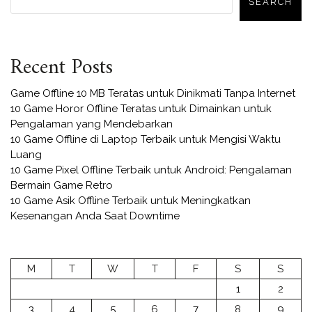
SEARCH
Recent Posts
Game Offline 10 MB Teratas untuk Dinikmati Tanpa Internet
10 Game Horor Offline Teratas untuk Dimainkan untuk
Pengalaman yang Mendebarkan
10 Game Offline di Laptop Terbaik untuk Mengisi Waktu
Luang
10 Game Pixel Offline Terbaik untuk Android: Pengalaman
Bermain Game Retro
10 Game Asik Offline Terbaik untuk Meningkatkan
Kesenangan Anda Saat Downtime
M
T
W
T
F
S
S
1
2
3
4
5
6
7
8
9