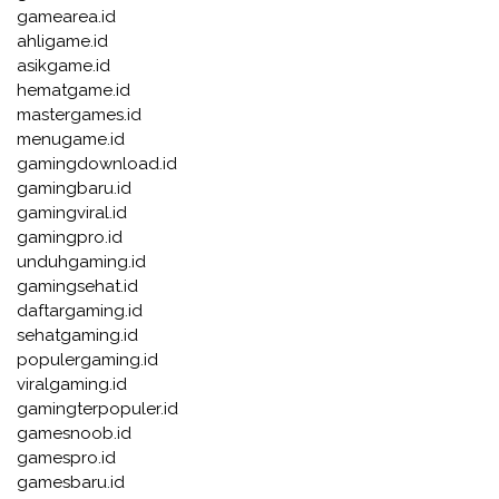
gamearea.id
ahligame.id
asikgame.id
hematgame.id
mastergames.id
menugame.id
gamingdownload.id
gamingbaru.id
gamingviral.id
gamingpro.id
unduhgaming.id
gamingsehat.id
daftargaming.id
sehatgaming.id
populergaming.id
viralgaming.id
gamingterpopuler.id
gamesnoob.id
gamespro.id
gamesbaru.id