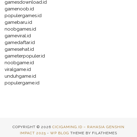
gamesdownload.id
gamenoob.id
populergames.id
gamebaru.id
noobgames.id
gameviral.id
gamedaftar.id
gamesehat.id
gameterpopuler.id
noobgame.id
viralgame.id
unduhgame.id
populergame.id
COPYRIGHT © 2026
CICIGAMING.ID – RAHASIA GENSHIN
IMPACT 2025
-
WP BLOG
THEME BY FILATHEMES