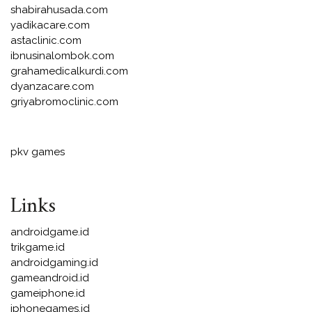
shabirahusada.com
yadikacare.com
astaclinic.com
ibnusinalombok.com
grahamedicalkurdi.com
dyanzacare.com
griyabromoclinic.com
pkv games
Links
androidgame.id
trikgame.id
androidgaming.id
gameandroid.id
gameiphone.id
iphonegames.id