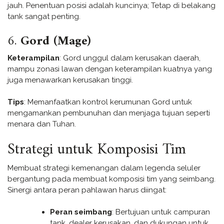
jauh. Penentuan posisi adalah kuncinya; Tetap di belakang
tank sangat penting.
6.
Gord (Mage)
Keterampilan
: Gord unggul dalam kerusakan daerah,
mampu zonasi lawan dengan keterampilan kuatnya yang
juga menawarkan kerusakan tinggi.
Tips
: Memanfaatkan kontrol kerumunan Gord untuk
mengamankan pembunuhan dan menjaga tujuan seperti
menara dan Tuhan.
Strategi untuk Komposisi Tim
Membuat strategi kemenangan dalam legenda seluler
bergantung pada membuat komposisi tim yang seimbang.
Sinergi antara peran pahlawan harus diingat:
Peran seimbang
: Bertujuan untuk campuran
tank, dealer kerusakan, dan dukungan untuk