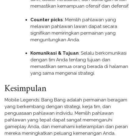
memastikan kemampuan ofensif dan defensif.
Counter picks
: Memilih pahlawan yang
melawan pahlawan lawan dapat secara
signifikan memiringkan permainan yang
menguntungkan Anda.
Komunikasi & Tujuan
: Selalu berkomunikasi
dengan tim Anda tentang tujuan dan
memastikan semua orang berada di halaman
yang sama mengenai strategi.
Kesimpulan
Mobile Legends: Bang Bang adalah permainan beragam
yang berkembang dengan strategi, kerja tim, dan
penguasaan pahlawan individu. Memilih pahlawan
pahlawan yang tepat dapat sangat memengaruhi
gameplay Anda, dan memahami keterampilan dan peran
mereka meningkatkan peluang kemenangan Anda.