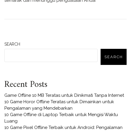
semarak dan menunggu penguasaan Anda!
SEARCH
SEARCH
Recent Posts
Game Offline 10 MB Teratas untuk Dinikmati Tanpa Internet
10 Game Horor Offline Teratas untuk Dimainkan untuk
Pengalaman yang Mendebarkan
10 Game Offline di Laptop Terbaik untuk Mengisi Waktu
Luang
10 Game Pixel Offline Terbaik untuk Android: Pengalaman