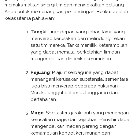
memaksimalkan sinergi tim dan meningkatkan peluang
Anda untuk memenangkan pertandingan. Berikut adalah
kelas utama pahlawan:
Tangki
: Liner depan yang tahan lama yang
menyerap kerusakan dan melindungi rekan
satu tim mereka. Tanks memiliki keterampilan
yang dapat memulai perkelahian tim dan
mengendalikan dinamika kerumunan.
Pejuang
: Prajurit serbaguna yang dapat
menangani kerusakan substansial sementara
juga bisa menyerap beberapa hukuman.
Mereka unggul dalam pelanggaran dan
pertahanan.
Mage
: Spellasters jarak jauh yang menangani
kerusakan magis dari kejauhan. Penyihir dapat
mengendalikan medan perang dengan
kemampuan kontrol kerumunan dan