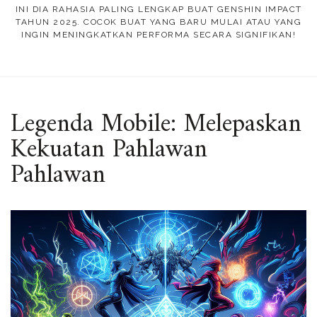
INI DIA RAHASIA PALING LENGKAP BUAT GENSHIN IMPACT
TAHUN 2025. COCOK BUAT YANG BARU MULAI ATAU YANG
INGIN MENINGKATKAN PERFORMA SECARA SIGNIFIKAN!
Legenda Mobile: Melepaskan
Kekuatan Pahlawan
Pahlawan