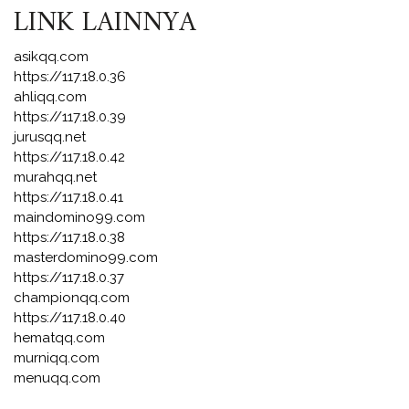
LINK LAINNYA
asikqq.com
https://117.18.0.36
ahliqq.com
https://117.18.0.39
jurusqq.net
https://117.18.0.42
murahqq.net
https://117.18.0.41
maindomino99.com
https://117.18.0.38
masterdomino99.com
https://117.18.0.37
championqq.com
https://117.18.0.40
hematqq.com
murniqq.com
menuqq.com