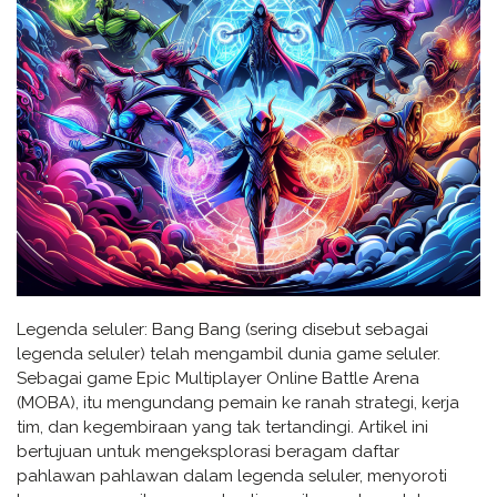
Legenda seluler: Bang Bang (sering disebut sebagai
legenda seluler) telah mengambil dunia game seluler.
Sebagai game Epic Multiplayer Online Battle Arena
(MOBA), itu mengundang pemain ke ranah strategi, kerja
tim, dan kegembiraan yang tak tertandingi. Artikel ini
bertujuan untuk mengeksplorasi beragam daftar
pahlawan pahlawan dalam legenda seluler, menyoroti