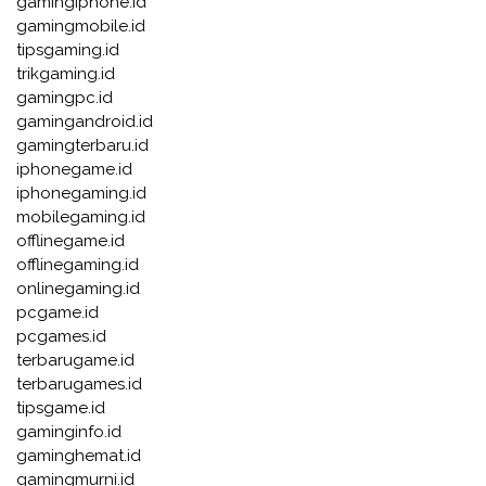
gamingiphone.id
gamingmobile.id
tipsgaming.id
trikgaming.id
gamingpc.id
gamingandroid.id
gamingterbaru.id
iphonegame.id
iphonegaming.id
mobilegaming.id
offlinegame.id
offlinegaming.id
onlinegaming.id
pcgame.id
pcgames.id
terbarugame.id
terbarugames.id
tipsgame.id
gaminginfo.id
gaminghemat.id
gamingmurni.id