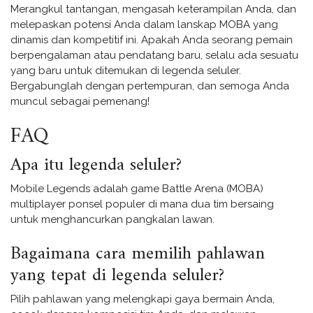
Merangkul tantangan, mengasah keterampilan Anda, dan
melepaskan potensi Anda dalam lanskap MOBA yang
dinamis dan kompetitif ini. Apakah Anda seorang pemain
berpengalaman atau pendatang baru, selalu ada sesuatu
yang baru untuk ditemukan di legenda seluler.
Bergabunglah dengan pertempuran, dan semoga Anda
muncul sebagai pemenang!
FAQ
Apa itu legenda seluler?
Mobile Legends adalah game Battle Arena (MOBA)
multiplayer ponsel populer di mana dua tim bersaing
untuk menghancurkan pangkalan lawan.
Bagaimana cara memilih pahlawan
yang tepat di legenda seluler?
Pilih pahlawan yang melengkapi gaya bermain Anda,