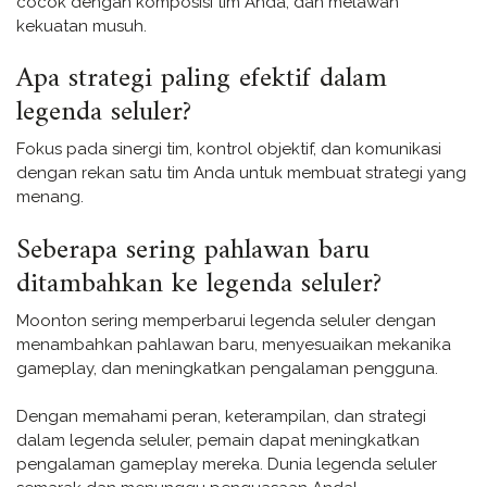
cocok dengan komposisi tim Anda, dan melawan
kekuatan musuh.
Apa strategi paling efektif dalam
legenda seluler?
Fokus pada sinergi tim, kontrol objektif, dan komunikasi
dengan rekan satu tim Anda untuk membuat strategi yang
menang.
Seberapa sering pahlawan baru
ditambahkan ke legenda seluler?
Moonton sering memperbarui legenda seluler dengan
menambahkan pahlawan baru, menyesuaikan mekanika
gameplay, dan meningkatkan pengalaman pengguna.
Dengan memahami peran, keterampilan, dan strategi
dalam legenda seluler, pemain dapat meningkatkan
pengalaman gameplay mereka. Dunia legenda seluler