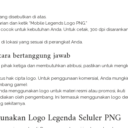
yang disebutkan di atas.
rian dan ketik “Mobile Legends Logo PNG.”
a cocok untuk kebutuhan Anda. Untuk cetak, 300 dpi disarankan
 di lokasi yang sesuai di perangkat Anda.
cara bertanggung jawab
er pihak ketiga dan membutuhkan atribusi, pastikan untuk meng
tatus hak cipta logo. Untuk penggunaan komersial, Anda mungki
embang game).
 Anda menggunakan logo untuk materi resmi atau promosi, ikuti
diakan oleh pengembang. Ini termasuk menggunakan logo d
g sekitarnya.
gunakan Logo Legenda Seluler PNG