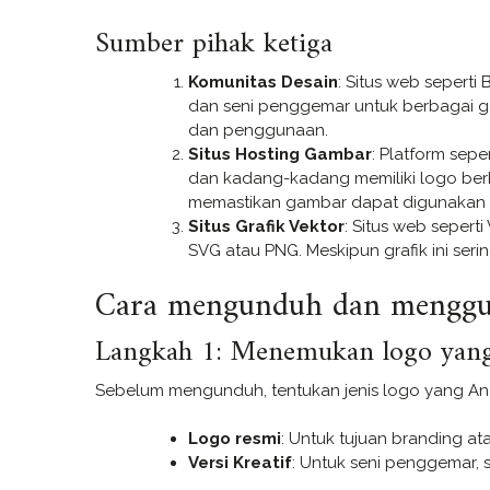
Sumber pihak ketiga
Komunitas Desain
: Situs web sepert
dan seni penggemar untuk berbagai ga
dan penggunaan.
Situs Hosting Gambar
: Platform sep
dan kadang-kadang memiliki logo berkual
memastikan gambar dapat digunakan s
Situs Grafik Vektor
: Situs web seper
SVG atau PNG. Meskipun grafik ini seri
Cara mengunduh dan mengguna
Langkah 1: Menemukan logo yang
Sebelum mengunduh, tentukan jenis logo yang An
Logo resmi
: Untuk tujuan branding at
Versi Kreatif
: Untuk seni penggemar, 