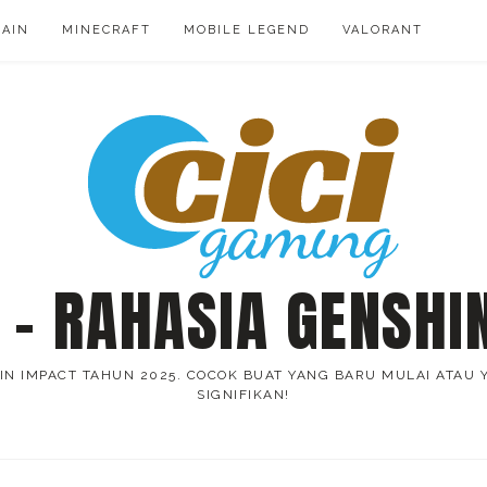
LAIN
MINECRAFT
MOBILE LEGEND
VALORANT
D – RAHASIA GENSHI
HIN IMPACT TAHUN 2025. COCOK BUAT YANG BARU MULAI ATA
SIGNIFIKAN!