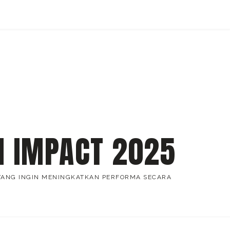
N IMPACT 2025
U YANG INGIN MENINGKATKAN PERFORMA SECARA