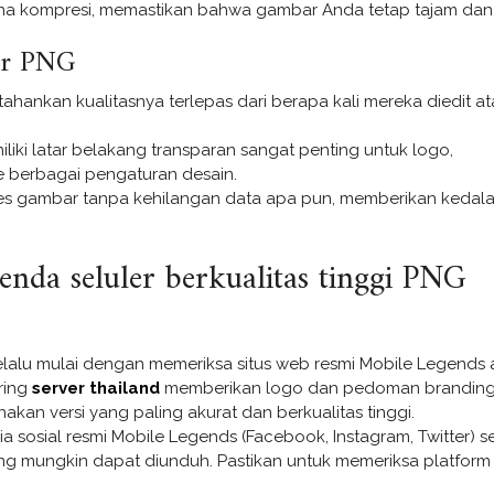
rena kompresi, memastikan bahwa gambar Anda tetap tajam dan 
ar PNG
hankan kualitasnya terlepas dari berapa kali mereka diedit a
iki latar belakang transparan sangat penting untuk logo,
e berbagai pengaturan desain.
s gambar tanpa kehilangan data apa pun, memberikan kedal
da seluler berkualitas tinggi PNG
Selalu mulai dengan memeriksa situs web resmi Mobile Legends 
ring
server thailand
memberikan logo dan pedoman branding
an versi yang paling akurat dan berkualitas tinggi.
a sosial resmi Mobile Legends (Facebook, Instagram, Twitter) s
ng mungkin dapat diunduh. Pastikan untuk memeriksa platform 