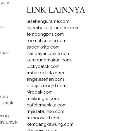
jelas.
LINK LAINNYA
lesehangurame.com
tau
ayambakar7saudara.com
tempongpns.com
roemahkuliner.com
saoenkkito.com
aman
handayaniprima.com
kampungmakan.com
luckycatck.com
rmbakoelkita.com
angelesehan.com
bluejasminejkt.com
Mrobak.com
atau
miekungfu.com
 untuk
cafetemankita.com
rmjasabundo.com
ering
mimoosajkt.com
ini untuk
kembangkawung.com
chungiwa.com