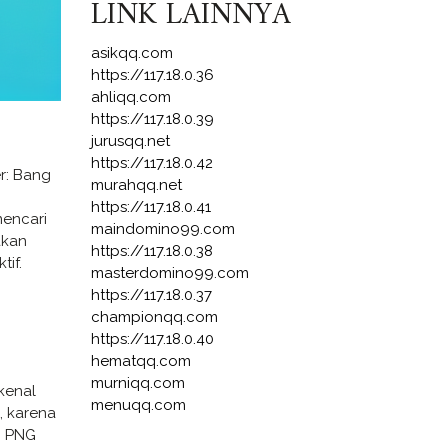
LINK LAINNYA
asikqq.com
https://117.18.0.36
ahliqq.com
https://117.18.0.39
jurusqq.net
https://117.18.0.42
r: Bang
murahqq.net
https://117.18.0.41
encari
maindomino99.com
akan
https://117.18.0.38
if.
masterdomino99.com
https://117.18.0.37
championqq.com
https://117.18.0.40
hematqq.com
murniqq.com
kenal
menuqq.com
, karena
G, PNG