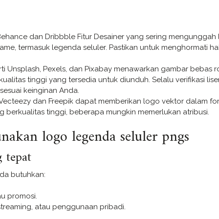
i Behance dan Dribbble Fitur Desainer yang sering mengunggah
me, termasuk legenda seluler. Pastikan untuk menghormati ha
erti Unsplash, Pexels, dan Pixabay menawarkan gambar bebas ro
itas tinggi yang tersedia untuk diunduh. Selalu verifikasi lise
esuai keinginan Anda.
ti Vecteezy dan Freepik dapat memberikan logo vektor dalam fo
ng berkualitas tinggi, beberapa mungkin memerlukan atribusi.
kan logo legenda seluler pngs
 tepat
da butuhkan:
au promosi.
streaming, atau penggunaan pribadi.