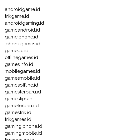
androidgame.id
trikgame.id
androidgaming.id
gameandroid.id
gameiphone.id
iphonegames.id
gamepc.id
offlinegames.id
gamesinfo.id
mobilegames.id
gamesmobile.id
gamesoffline.id
gamesterbaru.id
gamestips.id
gameterbaru.id
gamestrik.id
trikgames.id
gamingiphone.id
gamingmobile.id
tipsgaming.id