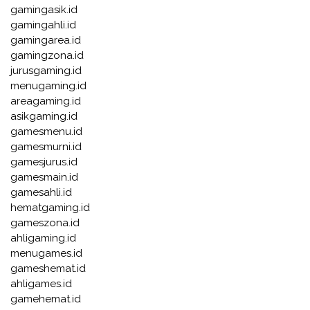
gamingasik.id
gamingahli.id
gamingarea.id
gamingzona.id
jurusgaming.id
menugaming.id
areagaming.id
asikgaming.id
gamesmenu.id
gamesmurni.id
gamesjurus.id
gamesmain.id
gamesahli.id
hematgaming.id
gameszona.id
ahligaming.id
menugames.id
gameshemat.id
ahligames.id
gamehemat.id