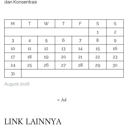
dan Konsentrasi
M
T
W
T
F
S
S
1
2
3
4
5
6
7
8
9
10
11
12
13
14
15
16
17
18
19
20
21
22
23
24
25
26
27
28
29
30
31
August 2026
« Jul
LINK LAINNYA