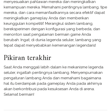
menyesuaikan pahlawan mereka dan meningkatkan
kemampuan mereka. Memahami pentingnya lambang, tipe
mereka, dan cara memanfaatkannya secara efektif dapat
meningkatkan gameplay Anda dan memberikan
keunggulan kompetitif. Merangkul sistem lambang,
bereksperimen dengan konfigurasi yang berbeda, dan
menonton saat pengalaman bermain game Anda
berubah. Ingat, di dunia legenda seluler, lambang yang
tepat dapat menyebabkan kemenangan legendaris!
Pikiran terakhir
Saat Anda menggali lebih dalam ke mekanisme legenda
seluler, ingatlah pentingnya lambang. Menyempurnakan
pengaturan lambang Anda dan memahami bagaimana
hal itu berdampak pada gameplay Anda pada akhirnya
akan berkontribusi pada kesuksesan Anda di arena.
Selamat bermain!