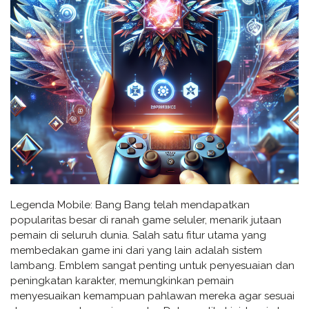
Legenda Mobile: Bang Bang telah mendapatkan
popularitas besar di ranah game seluler, menarik jutaan
pemain di seluruh dunia. Salah satu fitur utama yang
membedakan game ini dari yang lain adalah sistem
lambang. Emblem sangat penting untuk penyesuaian dan
peningkatan karakter, memungkinkan pemain
menyesuaikan kemampuan pahlawan mereka agar sesuai