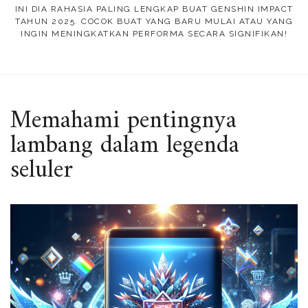
INI DIA RAHASIA PALING LENGKAP BUAT GENSHIN IMPACT
TAHUN 2025. COCOK BUAT YANG BARU MULAI ATAU YANG
INGIN MENINGKATKAN PERFORMA SECARA SIGNIFIKAN!
Memahami pentingnya
lambang dalam legenda
seluler