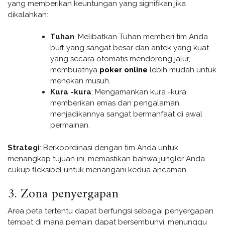
yang memberikan keuntungan yang signifikan jika
dikalahkan:
Tuhan
: Melibatkan Tuhan memberi tim Anda
buff yang sangat besar dan antek yang kuat
yang secara otomatis mendorong jalur,
membuatnya
poker online
lebih mudah untuk
menekan musuh.
Kura -kura
: Mengamankan kura -kura
memberikan emas dan pengalaman,
menjadikannya sangat bermanfaat di awal
permainan.
Strategi
: Berkoordinasi dengan tim Anda untuk
menangkap tujuan ini, memastikan bahwa jungler Anda
cukup fleksibel untuk menangani kedua ancaman.
3. Zona penyergapan
Area peta tertentu dapat berfungsi sebagai penyergapan
tempat di mana pemain dapat bersembunyi, menunggu