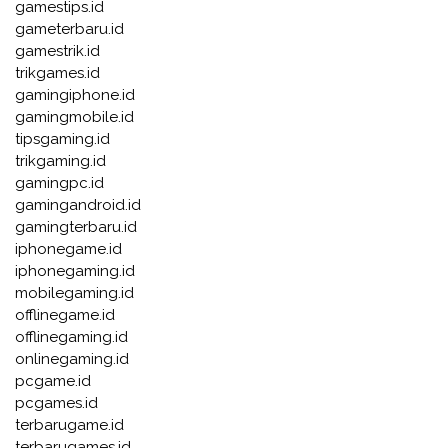
gamestips.id
gameterbaru.id
gamestrik.id
trikgames.id
gamingiphone.id
gamingmobile.id
tipsgaming.id
trikgaming.id
gamingpc.id
gamingandroid.id
gamingterbaru.id
iphonegame.id
iphonegaming.id
mobilegaming.id
offlinegame.id
offlinegaming.id
onlinegaming.id
pcgame.id
pcgames.id
terbarugame.id
terbarugames.id