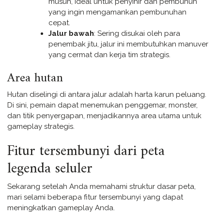
musuh, ideal untuk penyihir dan pembunuh
yang ingin mengamankan pembunuhan
cepat.
Jalur bawah
: Sering disukai oleh para
penembak jitu, jalur ini membutuhkan manuver
yang cermat dan kerja tim strategis.
Area hutan
Hutan diselingi di antara jalur adalah harta karun peluang.
Di sini, pemain dapat menemukan penggemar, monster,
dan titik penyergapan, menjadikannya area utama untuk
gameplay strategis.
Fitur tersembunyi dari peta
legenda seluler
Sekarang setelah Anda memahami struktur dasar peta,
mari selami beberapa fitur tersembunyi yang dapat
meningkatkan gameplay Anda.