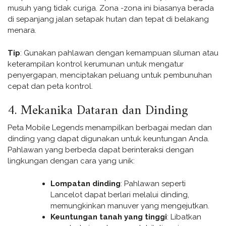
musuh yang tidak curiga. Zona -zona ini biasanya berada
di sepanjang jalan setapak hutan dan tepat di belakang
menara.
Tip
: Gunakan pahlawan dengan kemampuan siluman atau
keterampilan kontrol kerumunan untuk mengatur
penyergapan, menciptakan peluang untuk pembunuhan
cepat dan peta kontrol.
4. Mekanika Dataran dan Dinding
Peta Mobile Legends menampilkan berbagai medan dan
dinding yang dapat digunakan untuk keuntungan Anda.
Pahlawan yang berbeda dapat berinteraksi dengan
lingkungan dengan cara yang unik:
Lompatan dinding
: Pahlawan seperti
Lancelot dapat berlari melalui dinding,
memungkinkan manuver yang mengejutkan.
Keuntungan tanah yang tinggi
: Libatkan