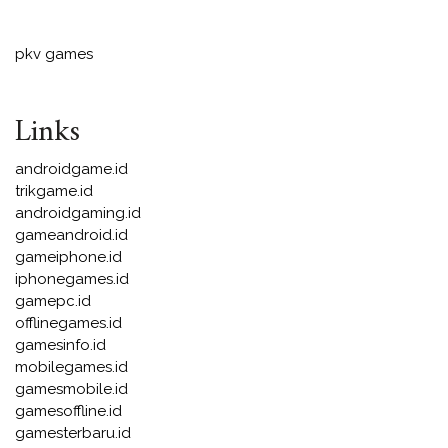
pkv games
Links
androidgame.id
trikgame.id
androidgaming.id
gameandroid.id
gameiphone.id
iphonegames.id
gamepc.id
offlinegames.id
gamesinfo.id
mobilegames.id
gamesmobile.id
gamesoffline.id
gamesterbaru.id