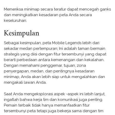
Memeriksa minimap secara teratur dapat mencegah ganks
dan meningkatkan kesadaran peta Anda secara
keseluruhan.
Kesimpulan
Sebagai kesimpulan, peta Mobile Legends lebih dari
sekadar medan pertempuran; Ini adalah taman bermain
strategis yang diisi dengan fitur tersembunyi yang dapat
berarti perbedaan antara kemenangan dan kekalahan.
Dengan memahami penggemar, tujuan, zona
penyergapan, medan, dan pentingnya kesadaran
minimap, Anda akan lebih siap untuk mengalahkan dan
mengakali lawan Anda.
Saat Anda mengeksplorasi aspek -aspek ini lebih lanjut,
ingatlah bahwa kerja tim dan komunikasi juga penting.
Pemain terbaik tidak hanya memanfaatkan fitur
tersembunyi peta tetapi juga bekerja sama dengan tim