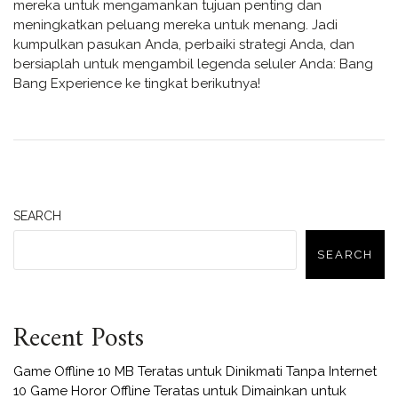
mereka untuk mengamankan tujuan penting dan
meningkatkan peluang mereka untuk menang. Jadi
kumpulkan pasukan Anda, perbaiki strategi Anda, dan
bersiaplah untuk mengambil legenda seluler Anda: Bang
Bang Experience ke tingkat berikutnya!
SEARCH
SEARCH
Recent Posts
Game Offline 10 MB Teratas untuk Dinikmati Tanpa Internet
10 Game Horor Offline Teratas untuk Dimainkan untuk