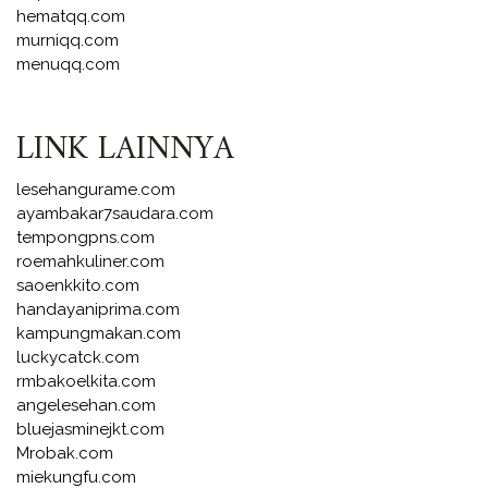
hematqq.com
murniqq.com
menuqq.com
LINK LAINNYA
lesehangurame.com
ayambakar7saudara.com
tempongpns.com
roemahkuliner.com
saoenkkito.com
handayaniprima.com
kampungmakan.com
luckycatck.com
rmbakoelkita.com
angelesehan.com
bluejasminejkt.com
Mrobak.com
miekungfu.com