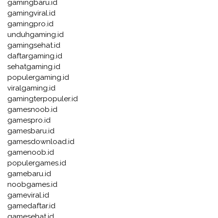
gamingbaru.id
gamingviral.id
gamingpro.id
unduhgaming.id
gamingsehat.id
daftargaming.id
sehatgaming.id
populergaming.id
viralgaming.id
gamingterpopuler.id
gamesnoob.id
gamespro.id
gamesbaru.id
gamesdownload.id
gamenoob.id
populergames.id
gamebaru.id
noobgames.id
gameviral.id
gamedaftar.id
gamesehat.id