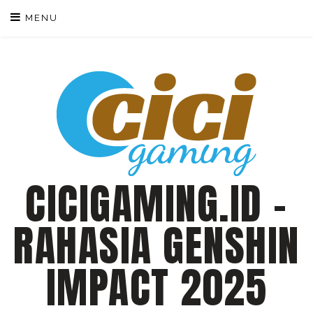
Skip
MENU
to
content
CICIGAMING.ID –
RAHASIA GENSHIN
IMPACT 2025