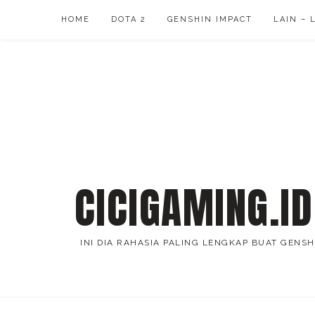
Skip
HOME
DOTA 2
GENSHIN IMPACT
LAIN – 
to
content
CICIGAMING.I
INI DIA RAHASIA PALING LENGKAP BUAT GENS