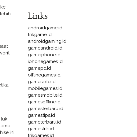
 ke
Links
lebih
androidgame.id
trikgame.id
androidgaming.id
saat
gameandroid.id
orit.
gameiphone.id
iphonegames.id
gamepc.id
offlinegames.id
gamesinfo.id
tika
mobilegames.id
gamesmobile.id
gamesoffline.id
gamesterbaru.id
gamestips.id
ntuk
gameterbaru.id
 game
gamestrik.id
se ini,
trikgames.id