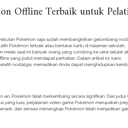
n Offline Terbaik untuk Pelat
ebutan Pokémon saja sudah membangkitkan gelombang nosta
atih Pokémon terbaik atau bertukar kartu di halaman sekolah,
eski saat ini banyak orang yang condong ke versi seluler a
ine yang patut mendapat perhatian. Dalam artikel ini, kami
 pelatih nostalgia, memastikan Anda dapat menghidupkan kemb
990-an, Pokémon telah berkembang secara signifikan. Dari judu
eus yang luas, perjalanan video game Pokémon merupakan per
 menarik, dan sensasi menangkap Pokémon telah menjadikan gam