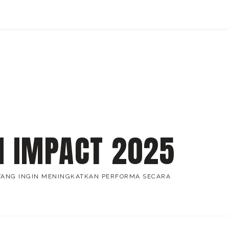
N IMPACT 2025
U YANG INGIN MENINGKATKAN PERFORMA SECARA