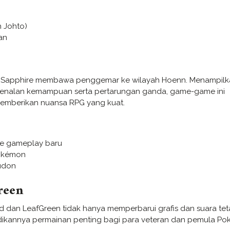
n Johto)
an
n Sapphire membawa penggemar ke wilayah Hoenn. Menampilk
ngenalan kemampuan serta pertarungan ganda, game-game ini
emberikan nuansa RPG yang kuat.
e gameplay baru
okémon
udon
reen
ed dan LeafGreen tidak hanya memperbarui grafis dan suara tet
adikannya permainan penting bagi para veteran dan pemula P