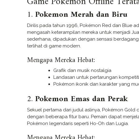
Game Pokémon Offline Terat
1.
Pokemon Merah dan Biru
Dirilis pada tahun 1996, Pokémon Red dan Blue a
mengasah keterampilan mereka untuk menjadi J
sederhana, dipadukan dengan sensasi berdagang 
terlihat di game modern.
Mengapa Mereka Hebat:
Grafik dan musik nostalgia
Landasan untuk pertarungan kompetiti
Pokémon ikonik dan karakter yang mu
2.
Pokemon Emas dan Perak
Sekuel pertama dari judul aslinya, Pokémon Gold
dengan beberapa fitur baru. Pemain dapat menjel
Pokémon legendaris seperti Ho-Oh dan Lugia.
Mengapa Mereka Hebat: