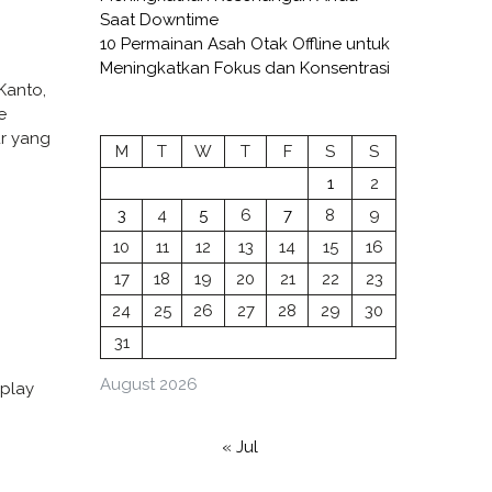
Saat Downtime
10 Permainan Asah Otak Offline untuk
Meningkatkan Fokus dan Konsentrasi
Kanto,
e
r yang
M
T
W
T
F
S
S
1
2
3
4
5
6
7
8
9
10
11
12
13
14
15
16
17
18
19
20
21
22
23
24
25
26
27
28
29
30
31
August 2026
eplay
« Jul