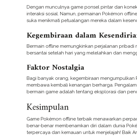
Dengan munculnya game ponsel pintar dan konekt
interaksi sosial. Namun, permainan Pokémon offlin
suka menikmati petualangan mereka dalam kesendir
Kegembiraan dalam Kesendiri
Bermain offline memungkinkan perjalanan pribadi
bersantai setelah hari yang melelahkan dan men
Faktor Nostalgia
Bagi banyak orang, kegembiraan mengumpulkan 
membawa kembali kenangan berharga. Pengalaman 
bermain game adalah tentang eksplorasi dan penc
Kesimpulan
Game Pokémon offline terbaik menawarkan perpad
benar-benar membenamkan diri dalam dunia Poké
terpercaya dan kemauan untuk menjelajah! Baik A