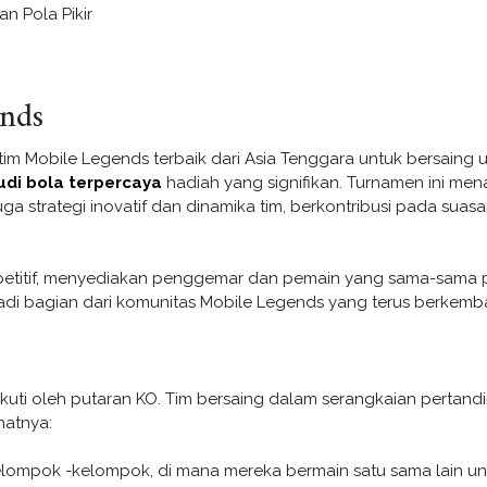
n Pola Pikir
nds
m Mobile Legends terbaik dari Asia Tenggara untuk bersaing 
udi bola terpercaya
hadiah yang signifikan. Turnamen ini me
a strategi inovatif dan dinamika tim, berkontribusi pada suas
petitif, menyediakan penggemar dan pemain yang sama-sama 
jadi bagian dari komunitas Mobile Legends yang terus berkemb
kuti oleh putaran KO. Tim bersaing dalam serangkaian pertand
rmatnya:
kelompok -kelompok, di mana mereka bermain satu sama lain un