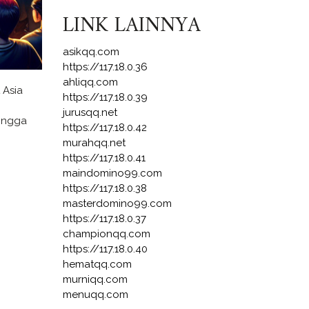
LINK LAINNYA
asikqq.com
https://117.18.0.36
ahliqq.com
 Asia
https://117.18.0.39
jurusqq.net
ingga
https://117.18.0.42
murahqq.net
https://117.18.0.41
maindomino99.com
https://117.18.0.38
masterdomino99.com
https://117.18.0.37
championqq.com
https://117.18.0.40
hematqq.com
murniqq.com
menuqq.com