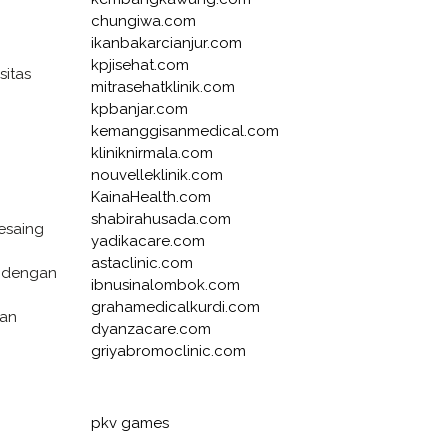
chungiwa.com
ikanbakarcianjur.com
kpjisehat.com
sitas
mitrasehatklinik.com
kpbanjar.com
kemanggisanmedical.com
kliniknirmala.com
nouvelleklinik.com
KainaHealth.com
shabirahusada.com
esaing
yadikacare.com
astaclinic.com
, dengan
ibnusinalombok.com
grahamedicalkurdi.com
dan
dyanzacare.com
griyabromoclinic.com
pkv games