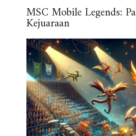
MSC Mobile Legends: P
Kejuaraan