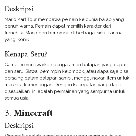
Deskripsi
Mario Kart Tour membawa pemain ke dunia balap yang
penuh warna. Pemain dapat memilih karakter dari
franchise Mario dan berlomba di berbagai sirkuit arena
yang ikonik.
Kenapa Seru?
Game ini menawarkan pengalaman balapan yang cepat
dan seru. Siswa, pemimpin kelompok, atau siapa saja bisa
bersaing dalam balapan sambil menggunakan item untuk
merebut kemenangan. Dengan kecepatan yang dapat
disesuaikan, ini adalah permainan yang sempurna untuk
semua usia.
3.
Minecraft
Deskripsi