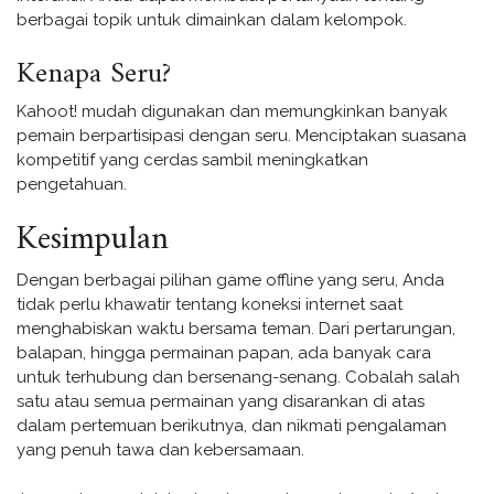
berbagai topik untuk dimainkan dalam kelompok.
Kenapa Seru?
Kahoot! mudah digunakan dan memungkinkan banyak
pemain berpartisipasi dengan seru. Menciptakan suasana
kompetitif yang cerdas sambil meningkatkan
pengetahuan.
Kesimpulan
Dengan berbagai pilihan game offline yang seru, Anda
tidak perlu khawatir tentang koneksi internet saat
menghabiskan waktu bersama teman. Dari pertarungan,
balapan, hingga permainan papan, ada banyak cara
untuk terhubung dan bersenang-senang. Cobalah salah
satu atau semua permainan yang disarankan di atas
dalam pertemuan berikutnya, dan nikmati pengalaman
yang penuh tawa dan kebersamaan.