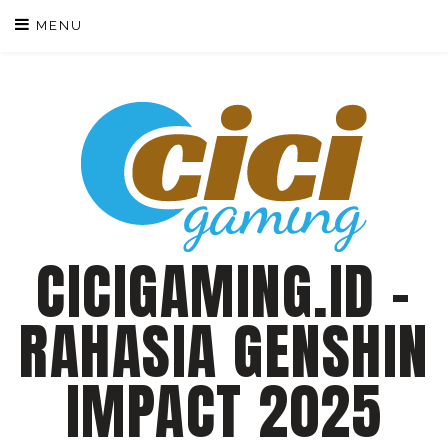
Skip
MENU
to
content
CICIGAMING.ID –
RAHASIA GENSHIN
IMPACT 2025