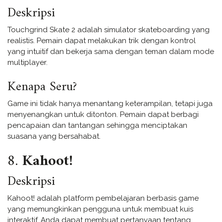
Deskripsi
Touchgrind Skate 2 adalah simulator skateboarding yang
realistis. Pemain dapat melakukan trik dengan kontrol
yang intuitif dan bekerja sama dengan teman dalam mode
multiplayer.
Kenapa Seru?
Game ini tidak hanya menantang keterampilan, tetapi juga
menyenangkan untuk ditonton. Pemain dapat berbagi
pencapaian dan tantangan sehingga menciptakan
suasana yang bersahabat.
8.
Kahoot!
Deskripsi
Kahoot! adalah platform pembelajaran berbasis game
yang memungkinkan pengguna untuk membuat kuis
interaktif. Anda dapat membuat pertanyaan tentang