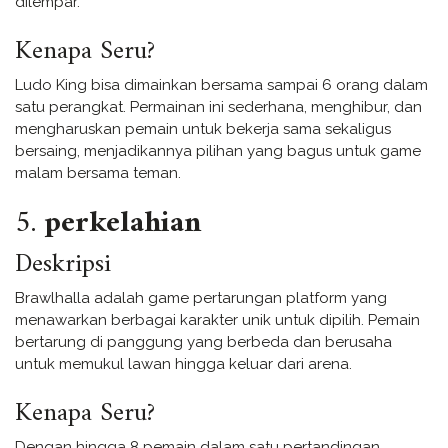
dilempar.
Kenapa Seru?
Ludo King bisa dimainkan bersama sampai 6 orang dalam
satu perangkat. Permainan ini sederhana, menghibur, dan
mengharuskan pemain untuk bekerja sama sekaligus
bersaing, menjadikannya pilihan yang bagus untuk game
malam bersama teman.
5.
perkelahian
Deskripsi
Brawlhalla adalah game pertarungan platform yang
menawarkan berbagai karakter unik untuk dipilih. Pemain
bertarung di panggung yang berbeda dan berusaha
untuk memukul lawan hingga keluar dari arena.
Kenapa Seru?
Dengan hingga 8 pemain dalam satu pertandingan,