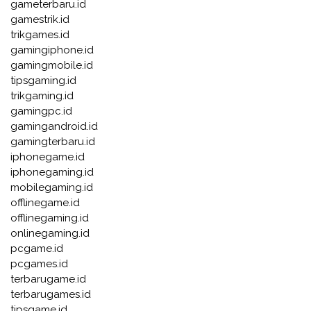
gameterbaru.id
gamestrik.id
trikgames.id
gamingiphone.id
gamingmobile.id
tipsgaming.id
trikgaming.id
gamingpc.id
gamingandroid.id
gamingterbaru.id
iphonegame.id
iphonegaming.id
mobilegaming.id
offlinegame.id
offlinegaming.id
onlinegaming.id
pcgame.id
pcgames.id
terbarugame.id
terbarugames.id
tipsgame.id