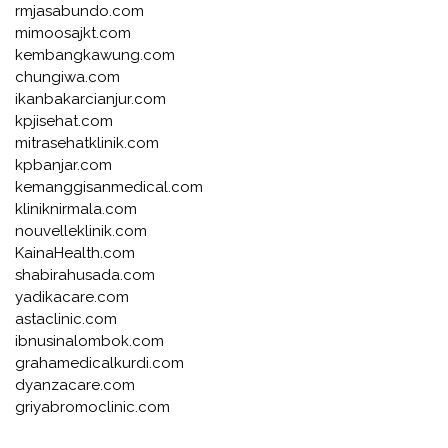
rmjasabundo.com
mimoosajkt.com
kembangkawung.com
chungiwa.com
ikanbakarcianjur.com
kpjisehat.com
mitrasehatklinik.com
kpbanjar.com
kemanggisanmedical.com
kliniknirmala.com
nouvelleklinik.com
KainaHealth.com
shabirahusada.com
yadikacare.com
astaclinic.com
ibnusinalombok.com
grahamedicalkurdi.com
dyanzacare.com
griyabromoclinic.com