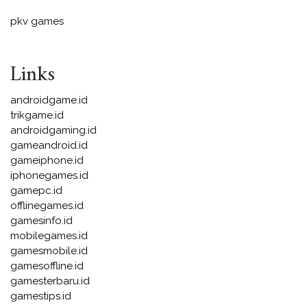
pkv games
Links
androidgame.id
trikgame.id
androidgaming.id
gameandroid.id
gameiphone.id
iphonegames.id
gamepc.id
offlinegames.id
gamesinfo.id
mobilegames.id
gamesmobile.id
gamesoffline.id
gamesterbaru.id
gamestips.id