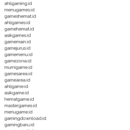
ahligaming.id
menugames.id
gameshemat.id
ahligames.id
gamehemat.id
asikgames.id
gamemain.id
gamejurus.id
gamemenu.id
gamezona.id
murnigame.id
gamesarea.id
gamearea.id
ahligame.id
asikgame.id
hematgame.id
mastergames.id
menugame.id
gamingdownload.id
gamingbaru.id