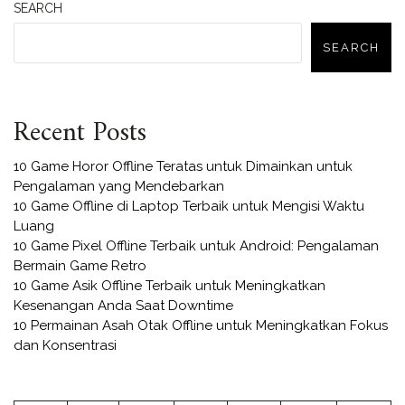
SEARCH
SEARCH
Recent Posts
10 Game Horor Offline Teratas untuk Dimainkan untuk
Pengalaman yang Mendebarkan
10 Game Offline di Laptop Terbaik untuk Mengisi Waktu
Luang
10 Game Pixel Offline Terbaik untuk Android: Pengalaman
Bermain Game Retro
10 Game Asik Offline Terbaik untuk Meningkatkan
Kesenangan Anda Saat Downtime
10 Permainan Asah Otak Offline untuk Meningkatkan Fokus
dan Konsentrasi