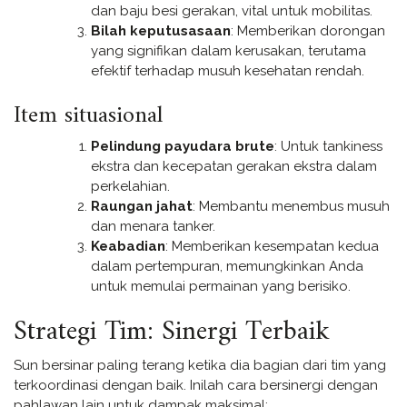
dan baju besi gerakan, vital untuk mobilitas.
Bilah keputusasaan
: Memberikan dorongan
yang signifikan dalam kerusakan, terutama
efektif terhadap musuh kesehatan rendah.
Item situasional
Pelindung payudara brute
: Untuk tankiness
ekstra dan kecepatan gerakan ekstra dalam
perkelahian.
Raungan jahat
: Membantu menembus musuh
dan menara tanker.
Keabadian
: Memberikan kesempatan kedua
dalam pertempuran, memungkinkan Anda
untuk memulai permainan yang berisiko.
Strategi Tim: Sinergi Terbaik
Sun bersinar paling terang ketika dia bagian dari tim yang
terkoordinasi dengan baik. Inilah cara bersinergi dengan
pahlawan lain untuk dampak maksimal: