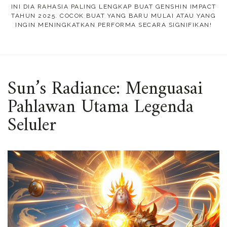
INI DIA RAHASIA PALING LENGKAP BUAT GENSHIN IMPACT
TAHUN 2025. COCOK BUAT YANG BARU MULAI ATAU YANG
INGIN MENINGKATKAN PERFORMA SECARA SIGNIFIKAN!
Sun’s Radiance: Menguasai
Pahlawan Utama Legenda
Seluler