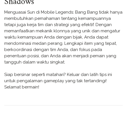
Shadows
Menguasai Sun di Mobile Legends: Bang Bang tidak hanya
membutuhkan pemahaman tentang kemampuannya
tetapi juga kerja tim dan strategi yang efektif. Dengan
memanfaatkan mekanik klonnya yang unik dan mengatur
waktu kemampuan Anda dengan bijak, Anda dapat
mendominasi medan perang. Lengkapi item yang tepat,
berkoordinasi dengan tim Anda, dan fokus pada
penentuan posisi, dan Anda akan menjadi pemain yang
tangguh dalam waktu singkat.
Siap bersinar seperti matahari? Keluar dan latih tips ini
untuk pengalaman gameplay yang tak tertandingi!
Selamat bermain!