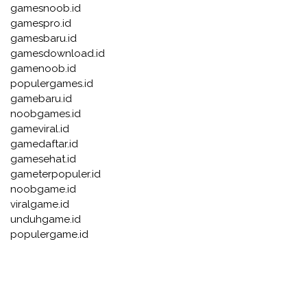
gamesnoob.id
gamespro.id
gamesbaru.id
gamesdownload.id
gamenoob.id
populergames.id
gamebaru.id
noobgames.id
gameviral.id
gamedaftar.id
gamesehat.id
gameterpopuler.id
noobgame.id
viralgame.id
unduhgame.id
populergame.id