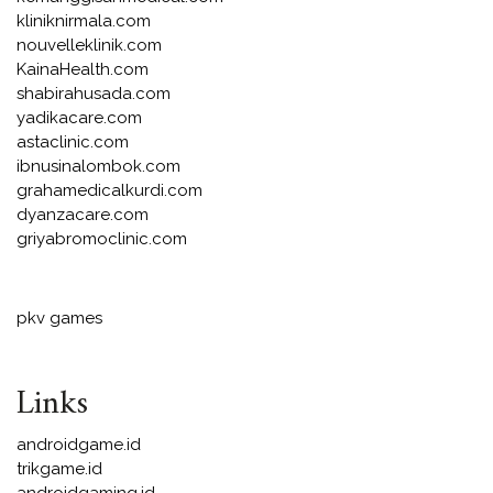
kliniknirmala.com
nouvelleklinik.com
KainaHealth.com
shabirahusada.com
yadikacare.com
astaclinic.com
ibnusinalombok.com
grahamedicalkurdi.com
dyanzacare.com
griyabromoclinic.com
pkv games
Links
androidgame.id
trikgame.id