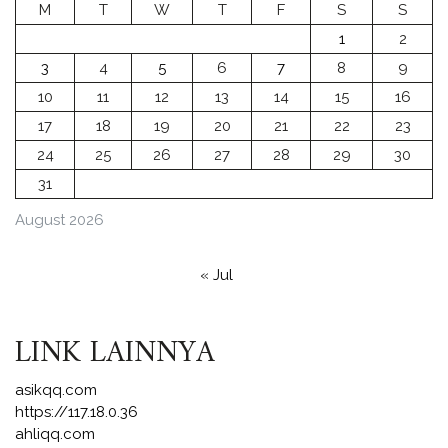
M
T
W
T
F
S
S
1
2
3
4
5
6
7
8
9
10
11
12
13
14
15
16
17
18
19
20
21
22
23
24
25
26
27
28
29
30
31
August 2026
« Jul
LINK LAINNYA
asikqq.com
https://117.18.0.36
ahliqq.com