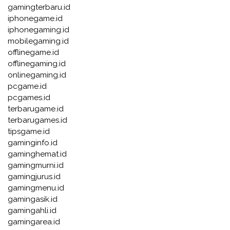
gamingterbaru.id
iphonegame.id
iphonegaming.id
mobilegaming.id
offlinegame.id
offlinegaming.id
onlinegaming.id
pcgame.id
pcgames.id
terbarugame.id
terbarugames.id
tipsgame.id
gaminginfo.id
gaminghemat.id
gamingmurni.id
gamingjurus.id
gamingmenu.id
gamingasik.id
gamingahli.id
gamingarea.id