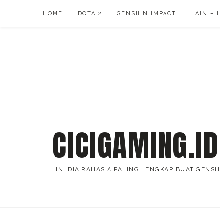
Skip
HOME
DOTA 2
GENSHIN IMPACT
LAIN – 
to
content
CICIGAMING.I
INI DIA RAHASIA PALING LENGKAP BUAT GENS