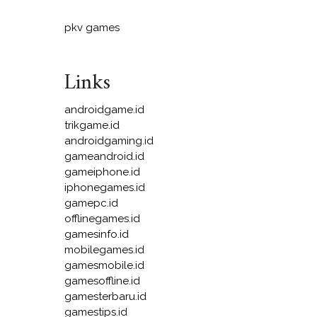
pkv games
Links
androidgame.id
trikgame.id
androidgaming.id
gameandroid.id
gameiphone.id
iphonegames.id
gamepc.id
offlinegames.id
gamesinfo.id
mobilegames.id
gamesmobile.id
gamesoffline.id
gamesterbaru.id
gamestips.id