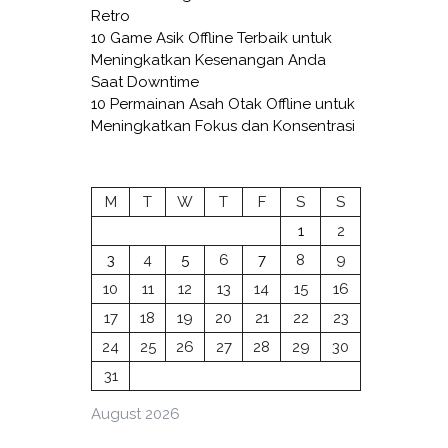
Retro
10 Game Asik Offline Terbaik untuk
Meningkatkan Kesenangan Anda
Saat Downtime
10 Permainan Asah Otak Offline untuk
Meningkatkan Fokus dan Konsentrasi
M
T
W
T
F
S
S
1
2
3
4
5
6
7
8
9
10
11
12
13
14
15
16
17
18
19
20
21
22
23
24
25
26
27
28
29
30
31
August 2026