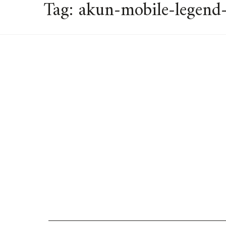
Tag:
akun-mobile-legend-