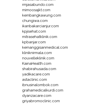
rmjasabundo.com
mimoosajkt.com
kembangkawung.com
chungiwa.com
ikanbakarcianjur.com
kpjisehat.com
mitrasehatklinik.com
kpbanjar.com
kemanggisanmedical.com
kliniknirmala.com
nouvelleklinik.com
KainaHealth.com
shabirahusada.com
yadikacare.com
astaclinic.com
ibnusinalombok.com
grahamedicalkurdi.com
dyanzacare.com
griyabromoclinic.com