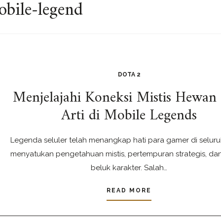
obile-legend
DOTA 2
Menjelajahi Koneksi Mistis Hewan
Arti di Mobile Legends
Legenda seluler telah menangkap hati para gamer di seluru
menyatukan pengetahuan mistis, pertempuran strategis, dan
beluk karakter. Salah…
READ MORE