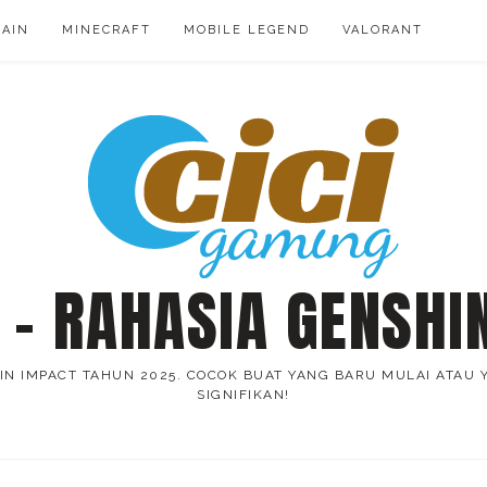
LAIN
MINECRAFT
MOBILE LEGEND
VALORANT
D – RAHASIA GENSHI
HIN IMPACT TAHUN 2025. COCOK BUAT YANG BARU MULAI ATA
SIGNIFIKAN!