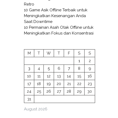
Retro
10 Game Asik Offline Terbaik untuk
Meningkatkan Kesenangan Anda
Saat Downtime
10 Permainan Asah Otak Offline untuk
Meningkatkan Fokus dan Konsentrasi
M
T
W
T
F
S
S
1
2
3
4
5
6
7
8
9
10
11
12
13
14
15
16
17
18
19
20
21
22
23
24
25
26
27
28
29
30
31
August 2026