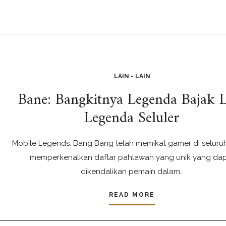
LAIN - LAIN
Bane: Bangkitnya Legenda Bajak 
Legenda Seluler
Mobile Legends: Bang Bang telah memikat gamer di seluruh
memperkenalkan daftar pahlawan yang unik yang da
dikendalikan pemain dalam…
READ MORE