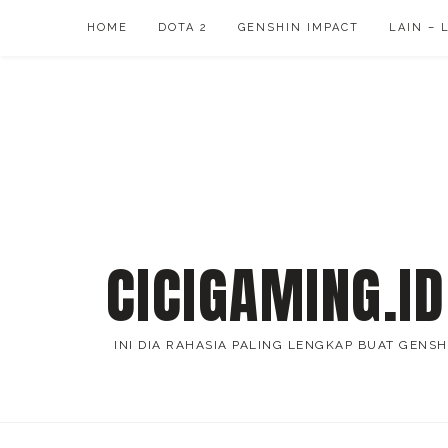
Skip
HOME
DOTA 2
GENSHIN IMPACT
LAIN – 
to
content
CICIGAMING.I
INI DIA RAHASIA PALING LENGKAP BUAT GENS