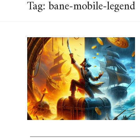
Tag:
bane-mobile-legend