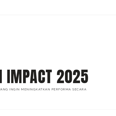
N IMPACT 2025
U YANG INGIN MENINGKATKAN PERFORMA SECARA