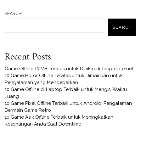
SEARCH
SEARCH
Recent Posts
Game Offline 10 MB Teratas untuk Dinikmati Tanpa Internet
10 Game Horor Offline Teratas untuk Dimainkan untuk
Pengalaman yang Mendebarkan
10 Game Offline di Laptop Terbaik untuk Mengisi Waktu
Luang
10 Game Pixel Offline Terbaik untuk Android: Pengalaman
Bermain Game Retro
10 Game Asik Offline Terbaik untuk Meningkatkan
Kesenangan Anda Saat Downtime