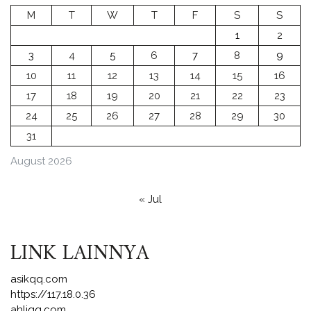
M
T
W
T
F
S
S
1
2
3
4
5
6
7
8
9
10
11
12
13
14
15
16
17
18
19
20
21
22
23
24
25
26
27
28
29
30
31
August 2026
« Jul
LINK LAINNYA
asikqq.com
https://117.18.0.36
ahliqq.com