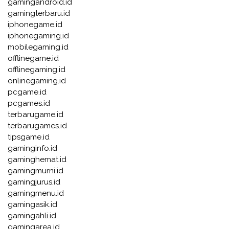
gamingandroid.id
gamingterbaru.id
iphonegame.id
iphonegaming.id
mobilegaming.id
offlinegame.id
offlinegaming.id
onlinegaming.id
pcgame.id
pcgames.id
terbarugame.id
terbarugames.id
tipsgame.id
gaminginfo.id
gaminghemat.id
gamingmurni.id
gamingjurus.id
gamingmenu.id
gamingasik.id
gamingahli.id
gamingarea.id