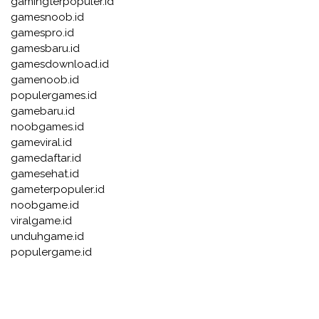
gamingterpopuler.id
gamesnoob.id
gamespro.id
gamesbaru.id
gamesdownload.id
gamenoob.id
populergames.id
gamebaru.id
noobgames.id
gameviral.id
gamedaftar.id
gamesehat.id
gameterpopuler.id
noobgame.id
viralgame.id
unduhgame.id
populergame.id