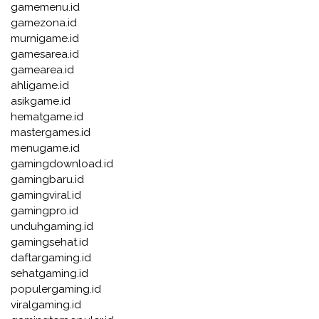
gamemenu.id
gamezona.id
murnigame.id
gamesarea.id
gamearea.id
ahligame.id
asikgame.id
hematgame.id
mastergames.id
menugame.id
gamingdownload.id
gamingbaru.id
gamingviral.id
gamingpro.id
unduhgaming.id
gamingsehat.id
daftargaming.id
sehatgaming.id
populergaming.id
viralgaming.id