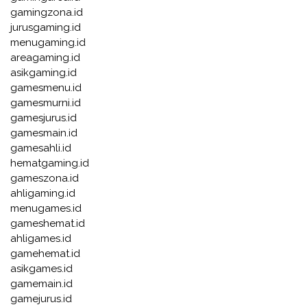
gamingzona.id
jurusgaming.id
menugaming.id
areagaming.id
asikgaming.id
gamesmenu.id
gamesmurni.id
gamesjurus.id
gamesmain.id
gamesahli.id
hematgaming.id
gameszona.id
ahligaming.id
menugames.id
gameshemat.id
ahligames.id
gamehemat.id
asikgames.id
gamemain.id
gamejurus.id