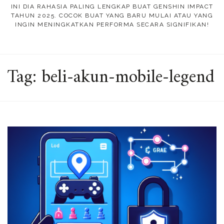
INI DIA RAHASIA PALING LENGKAP BUAT GENSHIN IMPACT
TAHUN 2025. COCOK BUAT YANG BARU MULAI ATAU YANG
INGIN MENINGKATKAN PERFORMA SECARA SIGNIFIKAN!
Tag:
beli-akun-mobile-legend