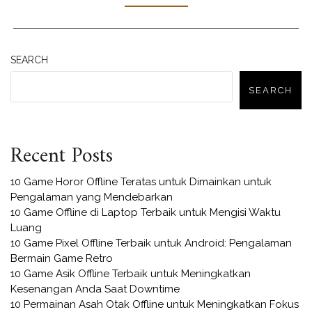
SEARCH
SEARCH
Recent Posts
10 Game Horor Offline Teratas untuk Dimainkan untuk
Pengalaman yang Mendebarkan
10 Game Offline di Laptop Terbaik untuk Mengisi Waktu
Luang
10 Game Pixel Offline Terbaik untuk Android: Pengalaman
Bermain Game Retro
10 Game Asik Offline Terbaik untuk Meningkatkan
Kesenangan Anda Saat Downtime
10 Permainan Asah Otak Offline untuk Meningkatkan Fokus