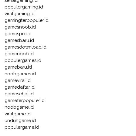
sehatgaming.id
populergaming.id
viralgaming.id
gamingterpopuler.id
gamesnoob.id
gamespro.id
gamesbaru.id
gamesdownload.id
gamenoob.id
populergames.id
gamebaru.id
noobgames.id
gameviral.id
gamedaftar.id
gamesehat.id
gameterpopuler.id
noobgame.id
viralgame.id
unduhgame.id
populergame.id