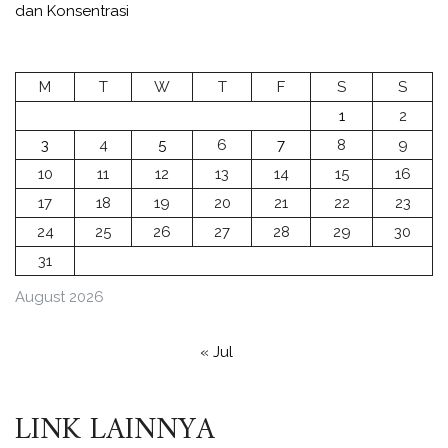
dan Konsentrasi
M
T
W
T
F
S
S
1
2
3
4
5
6
7
8
9
10
11
12
13
14
15
16
17
18
19
20
21
22
23
24
25
26
27
28
29
30
31
August 2026
« Jul
LINK LAINNYA