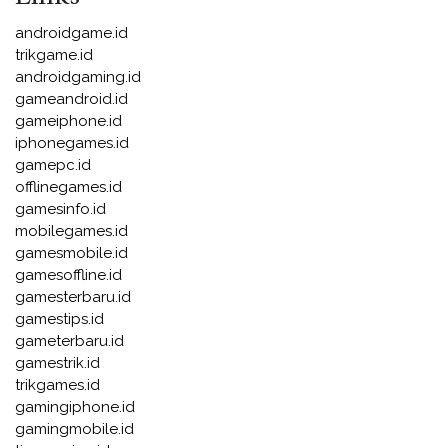
androidgame.id
trikgame.id
androidgaming.id
gameandroid.id
gameiphone.id
iphonegames.id
gamepc.id
offlinegames.id
gamesinfo.id
mobilegames.id
gamesmobile.id
gamesoffline.id
gamesterbaru.id
gamestips.id
gameterbaru.id
gamestrik.id
trikgames.id
gamingiphone.id
gamingmobile.id