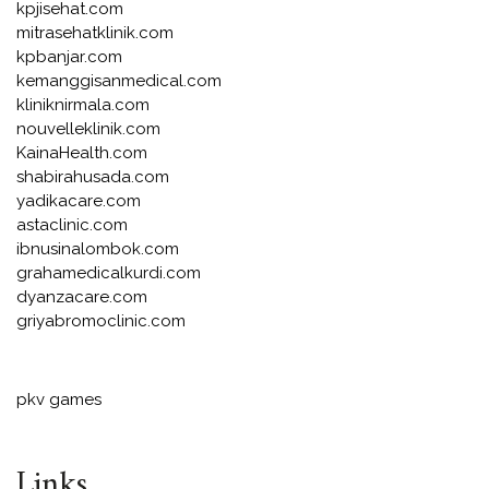
kpjisehat.com
mitrasehatklinik.com
kpbanjar.com
kemanggisanmedical.com
kliniknirmala.com
nouvelleklinik.com
KainaHealth.com
shabirahusada.com
yadikacare.com
astaclinic.com
ibnusinalombok.com
grahamedicalkurdi.com
dyanzacare.com
griyabromoclinic.com
pkv games
Links