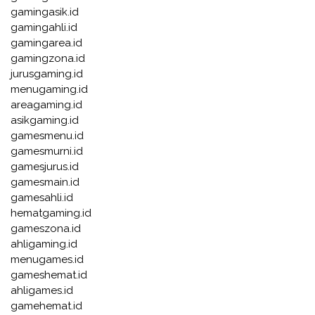
gamingasik.id
gamingahli.id
gamingarea.id
gamingzona.id
jurusgaming.id
menugaming.id
areagaming.id
asikgaming.id
gamesmenu.id
gamesmurni.id
gamesjurus.id
gamesmain.id
gamesahli.id
hematgaming.id
gameszona.id
ahligaming.id
menugames.id
gameshemat.id
ahligames.id
gamehemat.id