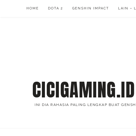
Skip
HOME
DOTA 2
GENSHIN IMPACT
LAIN – 
to
content
CICIGAMING.I
INI DIA RAHASIA PALING LENGKAP BUAT GENS