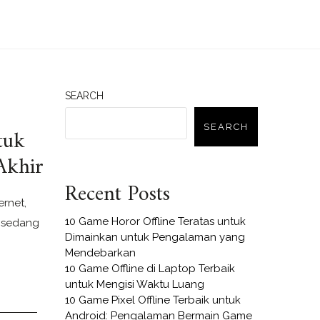
SEARCH
SEARCH
tuk
Akhir
Recent Posts
rnet,
10 Game Horor Offline Teratas untuk
 sedang
Dimainkan untuk Pengalaman yang
Mendebarkan
10 Game Offline di Laptop Terbaik
untuk Mengisi Waktu Luang
10 Game Pixel Offline Terbaik untuk
Android: Pengalaman Bermain Game