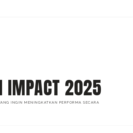
N IMPACT 2025
U YANG INGIN MENINGKATKAN PERFORMA SECARA