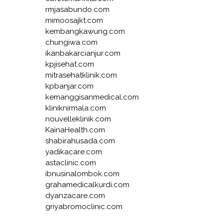
rmjasabundo.com
mimoosajkt.com
kembangkawung.com
chungiwa.com
ikanbakarcianjur.com
kpjisehat.com
mitrasehatklinik.com
kpbanjar.com
kemanggisanmedical.com
kliniknirmala.com
nouvelleklinik.com
KainaHealth.com
shabirahusada.com
yadikacare.com
astaclinic.com
ibnusinalombok.com
grahamedicalkurdi.com
dyanzacare.com
griyabromoclinic.com