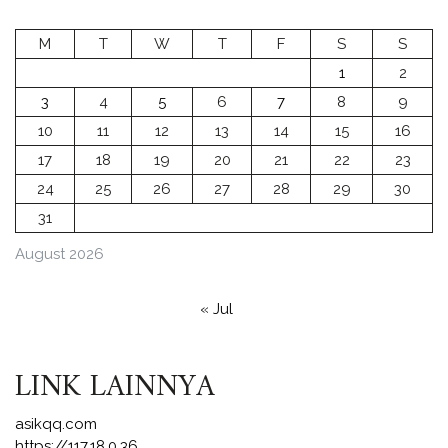
M
T
W
T
F
S
S
1
2
3
4
5
6
7
8
9
10
11
12
13
14
15
16
17
18
19
20
21
22
23
24
25
26
27
28
29
30
31
August 2026
« Jul
LINK LAINNYA
asikqq.com
https://117.18.0.36