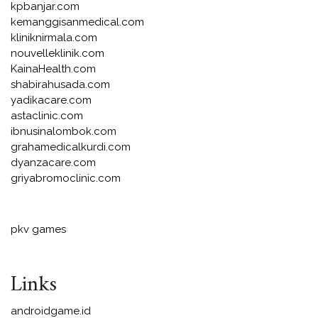
kpbanjar.com
kemanggisanmedical.com
kliniknirmala.com
nouvelleklinik.com
KainaHealth.com
shabirahusada.com
yadikacare.com
astaclinic.com
ibnusinalombok.com
grahamedicalkurdi.com
dyanzacare.com
griyabromoclinic.com
pkv games
Links
androidgame.id