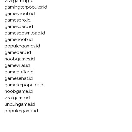
viralgaming.id
gamingterpopuler.id
gamesnoob.id
gamespro.id
gamesbaru.id
gamesdownload.id
gamenoob.id
populergames.id
gamebaru.id
noobgames.id
gameviral.id
gamedaftar.id
gamesehat.id
gameterpopuler.id
noobgame.id
viralgame.id
unduhgame.id
populergame.id