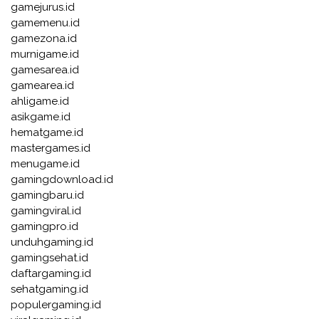
gamejurus.id
gamemenu.id
gamezona.id
murnigame.id
gamesarea.id
gamearea.id
ahligame.id
asikgame.id
hematgame.id
mastergames.id
menugame.id
gamingdownload.id
gamingbaru.id
gamingviral.id
gamingpro.id
unduhgaming.id
gamingsehat.id
daftargaming.id
sehatgaming.id
populergaming.id