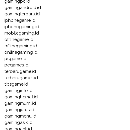
gamingpc.id
gamingandroid.id
gamingterbaru.id
iphonegame.id
iphonegaming.id
mobilegaming.id
offlinegame.id
offlinegaming.id
onlinegaming.id
pcgame.id
pcgames.id
terbarugame.id
terbarugames.id
tipsgame.id
gaminginfo.id
gaminghemat.id
gamingmurni.id
gamingjurus.id
gamingmenu.id
gamingasik.id
gamingahli.id