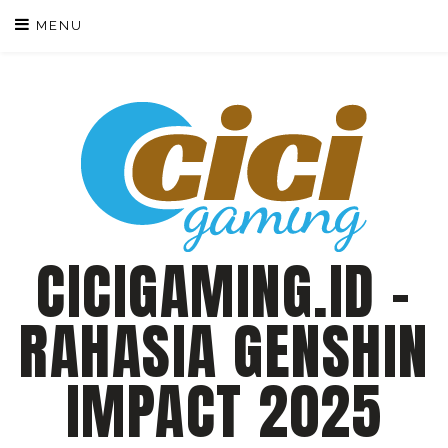
Skip
MENU
to
content
CICIGAMING.ID –
RAHASIA GENSHIN
IMPACT 2025