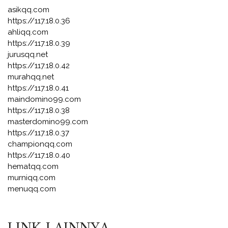
asikqq.com
https://117.18.0.36
ahliqq.com
https://117.18.0.39
jurusqq.net
https://117.18.0.42
murahqq.net
https://117.18.0.41
maindomino99.com
https://117.18.0.38
masterdomino99.com
https://117.18.0.37
championqq.com
https://117.18.0.40
hematqq.com
murniqq.com
menuqq.com