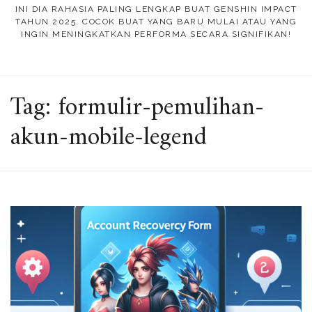
INI DIA RAHASIA PALING LENGKAP BUAT GENSHIN IMPACT
TAHUN 2025. COCOK BUAT YANG BARU MULAI ATAU YANG
INGIN MENINGKATKAN PERFORMA SECARA SIGNIFIKAN!
Tag:
formulir-pemulihan-
akun-mobile-legend