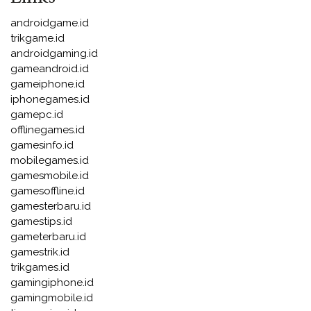
androidgame.id
trikgame.id
androidgaming.id
gameandroid.id
gameiphone.id
iphonegames.id
gamepc.id
offlinegames.id
gamesinfo.id
mobilegames.id
gamesmobile.id
gamesoffline.id
gamesterbaru.id
gamestips.id
gameterbaru.id
gamestrik.id
trikgames.id
gamingiphone.id
gamingmobile.id