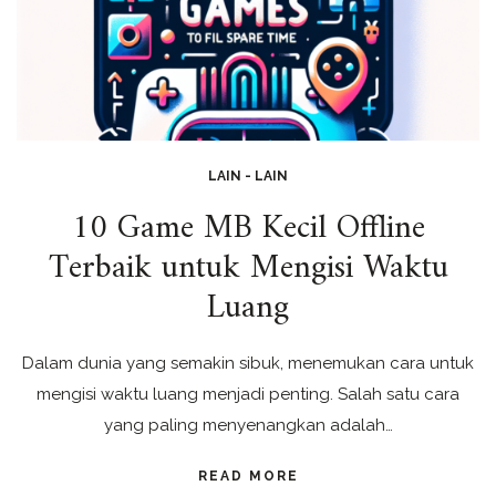
LAIN - LAIN
10 Game MB Kecil Offline
Terbaik untuk Mengisi Waktu
Luang
Dalam dunia yang semakin sibuk, menemukan cara untuk
mengisi waktu luang menjadi penting. Salah satu cara
yang paling menyenangkan adalah…
READ MORE