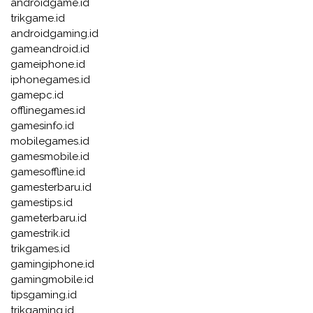
androidgame.id
trikgame.id
androidgaming.id
gameandroid.id
gameiphone.id
iphonegames.id
gamepc.id
offlinegames.id
gamesinfo.id
mobilegames.id
gamesmobile.id
gamesoffline.id
gamesterbaru.id
gamestips.id
gameterbaru.id
gamestrik.id
trikgames.id
gamingiphone.id
gamingmobile.id
tipsgaming.id
trikgaming.id