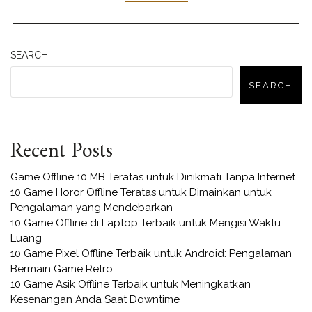
SEARCH
SEARCH
Recent Posts
Game Offline 10 MB Teratas untuk Dinikmati Tanpa Internet
10 Game Horor Offline Teratas untuk Dimainkan untuk
Pengalaman yang Mendebarkan
10 Game Offline di Laptop Terbaik untuk Mengisi Waktu
Luang
10 Game Pixel Offline Terbaik untuk Android: Pengalaman
Bermain Game Retro
10 Game Asik Offline Terbaik untuk Meningkatkan
Kesenangan Anda Saat Downtime