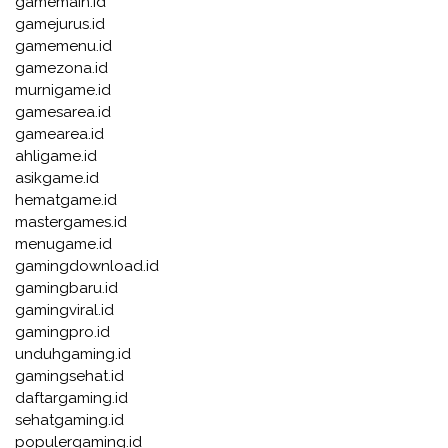
gamemain.id
gamejurus.id
gamemenu.id
gamezona.id
murnigame.id
gamesarea.id
gamearea.id
ahligame.id
asikgame.id
hematgame.id
mastergames.id
menugame.id
gamingdownload.id
gamingbaru.id
gamingviral.id
gamingpro.id
unduhgaming.id
gamingsehat.id
daftargaming.id
sehatgaming.id
populergaming.id