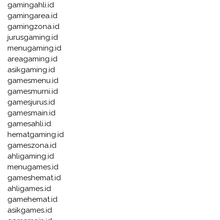
gamingahli.id
gamingarea.id
gamingzona.id
jurusgaming.id
menugaming.id
areagaming.id
asikgaming.id
gamesmenu.id
gamesmurni.id
gamesjurus.id
gamesmain.id
gamesahli.id
hematgaming.id
gameszona.id
ahligaming.id
menugames.id
gameshemat.id
ahligames.id
gamehemat.id
asikgames.id