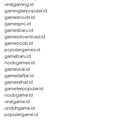
viralgaming.id
gamingterpopuler.id
gamesnoob.id
gamespro.id
gamesbaru.id
gamesdownload.id
gamenoob.id
populergames.id
gamebaru.id
noobgames.id
gameviral.id
gamedaftar.id
gamesehat.id
gameterpopuler.id
noobgame.id
viralgame.id
unduhgame.id
populergame.id