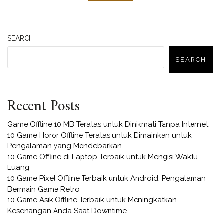
SEARCH
SEARCH
Recent Posts
Game Offline 10 MB Teratas untuk Dinikmati Tanpa Internet
10 Game Horor Offline Teratas untuk Dimainkan untuk
Pengalaman yang Mendebarkan
10 Game Offline di Laptop Terbaik untuk Mengisi Waktu
Luang
10 Game Pixel Offline Terbaik untuk Android: Pengalaman
Bermain Game Retro
10 Game Asik Offline Terbaik untuk Meningkatkan
Kesenangan Anda Saat Downtime