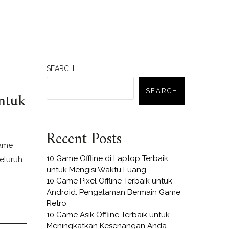
SEARCH
SEARCH
ntuk
Recent Posts
game
10 Game Offline di Laptop Terbaik
seluruh
untuk Mengisi Waktu Luang
10 Game Pixel Offline Terbaik untuk
Android: Pengalaman Bermain Game
Retro
10 Game Asik Offline Terbaik untuk
Meningkatkan Kesenangan Anda