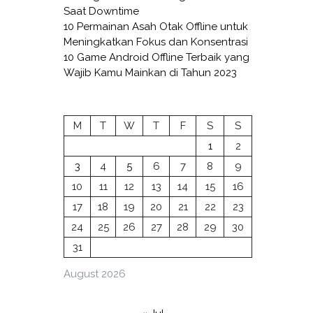
Saat Downtime
10 Permainan Asah Otak Offline untuk
Meningkatkan Fokus dan Konsentrasi
10 Game Android Offline Terbaik yang
Wajib Kamu Mainkan di Tahun 2023
M
T
W
T
F
S
S
1
2
3
4
5
6
7
8
9
10
11
12
13
14
15
16
17
18
19
20
21
22
23
24
25
26
27
28
29
30
31
August 2026