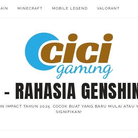
LAIN
MINECRAFT
MOBILE LEGEND
VALORANT
D – RAHASIA GENSHI
HIN IMPACT TAHUN 2025. COCOK BUAT YANG BARU MULAI ATA
SIGNIFIKAN!