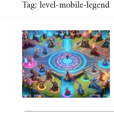
Tag:
level-mobile-legend