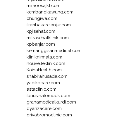
mimoosajkt.com
kembangkawung.com
chungiwa.com
ikanbakarcianjur.com
kpjisehat.com
mitrasehatklinik.com
kpbanjar.com
kemanggisanmedical.com
kliniknirmala.com
nouvelleklinik.com
KainaHealth.com
shabirahusada.com
yadikacare.com
astaclinic.com
ibnusinalombok.com
grahamedicalkurdi.com
dyanzacare.com
griyabromoclinic.com