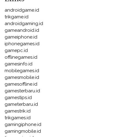
androidgame.id
trikgame.id
androidgaming.id
gameandroid.id
gameiphone.id
iphonegames.id
gamepc.id
offlinegames.id
gamesinfo.id
mobilegames.id
gamesmobile.id
gamesoffline.id
gamesterbaru.id
gamestips.id
gameterbaru.id
gamestrik.id
trikgames.id
gamingiphone.id
gamingmobile.id