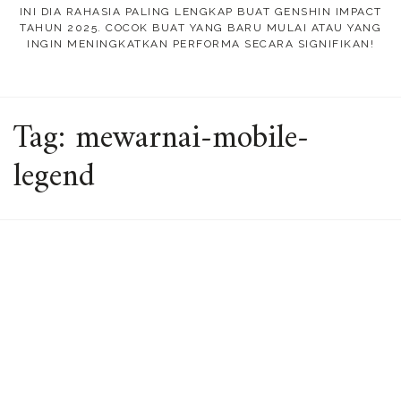
INI DIA RAHASIA PALING LENGKAP BUAT GENSHIN IMPACT
TAHUN 2025. COCOK BUAT YANG BARU MULAI ATAU YANG
INGIN MENINGKATKAN PERFORMA SECARA SIGNIFIKAN!
Tag:
mewarnai-mobile-
legend