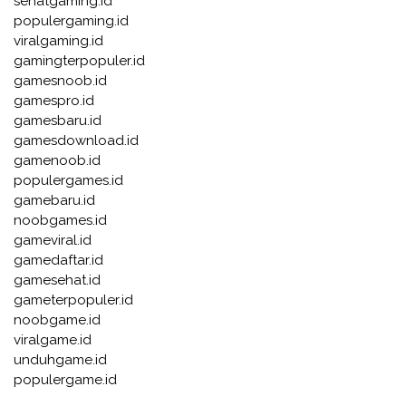
sehatgaming.id
populergaming.id
viralgaming.id
gamingterpopuler.id
gamesnoob.id
gamespro.id
gamesbaru.id
gamesdownload.id
gamenoob.id
populergames.id
gamebaru.id
noobgames.id
gameviral.id
gamedaftar.id
gamesehat.id
gameterpopuler.id
noobgame.id
viralgame.id
unduhgame.id
populergame.id