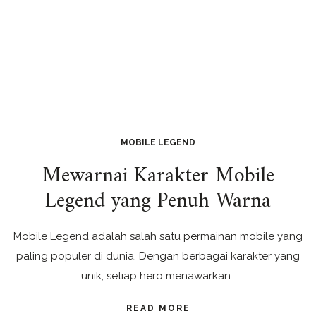
MOBILE LEGEND
Mewarnai Karakter Mobile
Legend yang Penuh Warna
Mobile Legend adalah salah satu permainan mobile yang
paling populer di dunia. Dengan berbagai karakter yang
unik, setiap hero menawarkan…
READ MORE