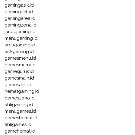
gamingasik.id
gamingahli.id
gamingarea.id
gamingzona.id
jurusgaming.id
menugaming.id
areagaming.id
asikgaming.id
gamesmenu.id
gamesmurni.id
gamesjurus.id
gamesmain.id
gamesahli.id
hematgaming.id
gameszona.id
ahligaming.id
menugames.id
gameshemat.id
ahligames.id
gamehemat.id