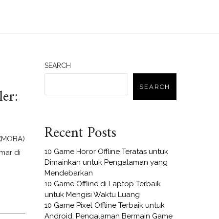
SEARCH
SEARCH
er:
Recent Posts
 (MOBA)
10 Game Horor Offline Teratas untuk
mar di
Dimainkan untuk Pengalaman yang
Mendebarkan
10 Game Offline di Laptop Terbaik
untuk Mengisi Waktu Luang
10 Game Pixel Offline Terbaik untuk
Android: Pengalaman Bermain Game