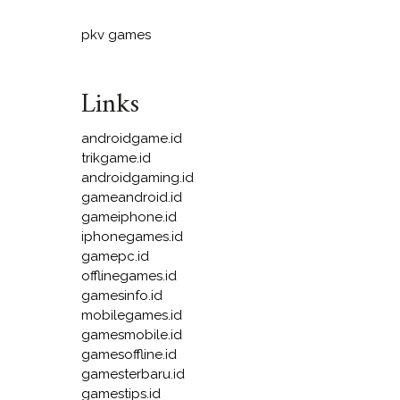
pkv games
Links
androidgame.id
trikgame.id
androidgaming.id
gameandroid.id
gameiphone.id
iphonegames.id
gamepc.id
offlinegames.id
gamesinfo.id
mobilegames.id
gamesmobile.id
gamesoffline.id
gamesterbaru.id
gamestips.id