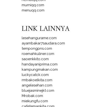
murniqq.com
menuqq.com
LINK LAINNYA
lesehangurame.com
ayambakar7saudara.com
tempongpns.com
roemahkuliner.com
saoenkkito.com
handayaniprima.com
kampungmakan.com
luckycatck.com
rmbakoelkita.com
angelesehan.com
bluejasminejkt.com
Mrobak.com
miekungfu.com
cafetemankita.com