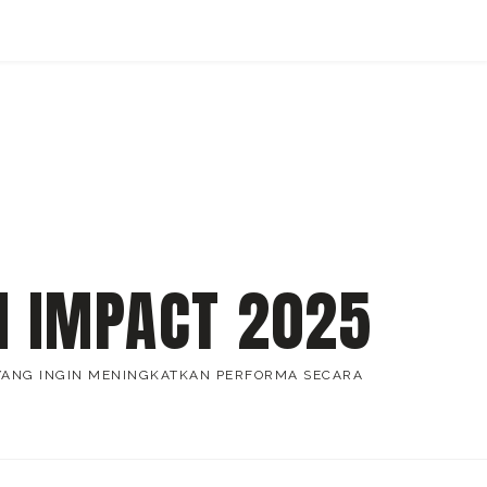
N IMPACT 2025
U YANG INGIN MENINGKATKAN PERFORMA SECARA