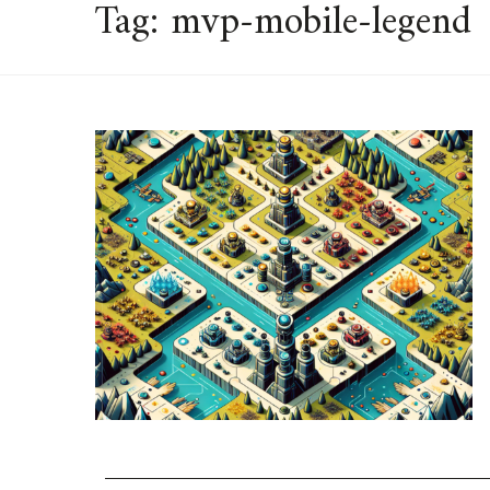
Tag:
mvp-mobile-legend