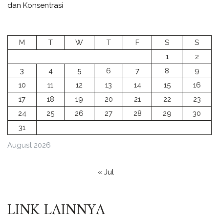
dan Konsentrasi
M
T
W
T
F
S
S
1
2
3
4
5
6
7
8
9
10
11
12
13
14
15
16
17
18
19
20
21
22
23
24
25
26
27
28
29
30
31
August 2026
« Jul
LINK LAINNYA