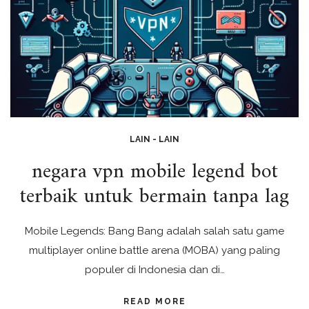
LAIN - LAIN
negara vpn mobile legend bot
terbaik untuk bermain tanpa lag
Mobile Legends: Bang Bang adalah salah satu game
multiplayer online battle arena (MOBA) yang paling
populer di Indonesia dan di…
READ MORE