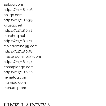
asikqq.com
https://117.18.0.36
ahliqq.com
https://117.18.0.39
jurusqq.net
https://117.18.0.42
murahqq.net
https://117.18.0.41
maindomino99.com
https://117.18.0.38
masterdomino99.com
https://117.18.0.37
championqq.com
https://117.18.0.40
hematqq.com
murniqq.com
menuqq.com