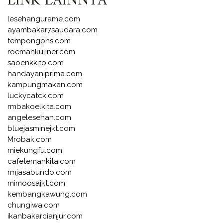
LINK LAINNYA
lesehangurame.com
ayambakar7saudara.com
tempongpns.com
roemahkuliner.com
saoenkkito.com
handayaniprima.com
kampungmakan.com
luckycatck.com
rmbakoelkita.com
angelesehan.com
bluejasminejkt.com
Mrobak.com
miekungfu.com
cafetemankita.com
rmjasabundo.com
mimoosajkt.com
kembangkawung.com
chungiwa.com
ikanbakarcianjur.com