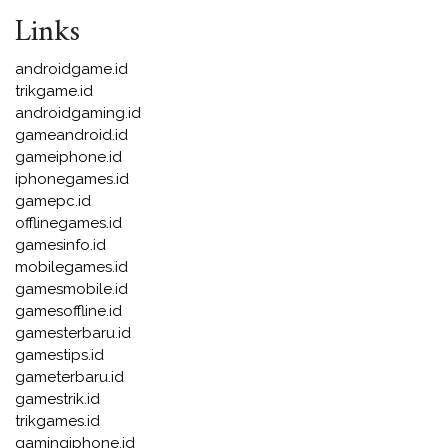
Links
androidgame.id
trikgame.id
androidgaming.id
gameandroid.id
gameiphone.id
iphonegames.id
gamepc.id
offlinegames.id
gamesinfo.id
mobilegames.id
gamesmobile.id
gamesoffline.id
gamesterbaru.id
gamestips.id
gameterbaru.id
gamestrik.id
trikgames.id
gamingiphone.id