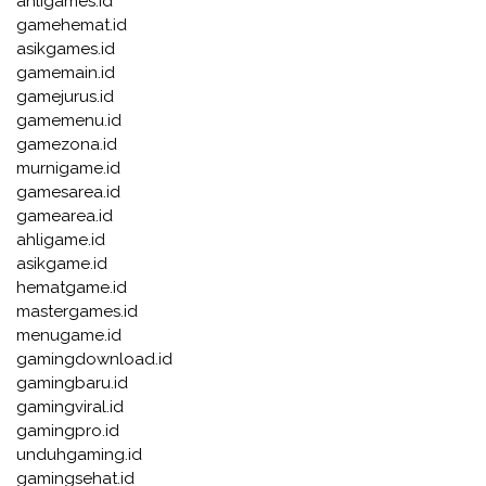
ahligames.id
gamehemat.id
asikgames.id
gamemain.id
gamejurus.id
gamemenu.id
gamezona.id
murnigame.id
gamesarea.id
gamearea.id
ahligame.id
asikgame.id
hematgame.id
mastergames.id
menugame.id
gamingdownload.id
gamingbaru.id
gamingviral.id
gamingpro.id
unduhgaming.id
gamingsehat.id