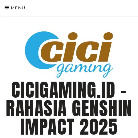
Skip
MENU
to
content
CICIGAMING.ID –
RAHASIA GENSHIN
IMPACT 2025