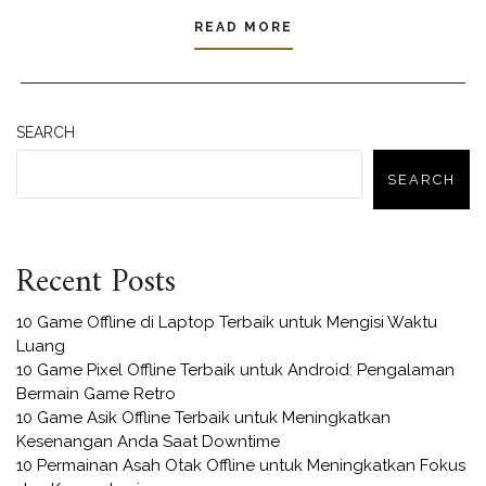
READ MORE
SEARCH
SEARCH
Recent Posts
10 Game Offline di Laptop Terbaik untuk Mengisi Waktu
Luang
10 Game Pixel Offline Terbaik untuk Android: Pengalaman
Bermain Game Retro
10 Game Asik Offline Terbaik untuk Meningkatkan
Kesenangan Anda Saat Downtime
10 Permainan Asah Otak Offline untuk Meningkatkan Fokus