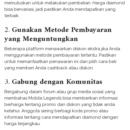
memutuskan untuk melakukan pembelian. Harga diamond
bisa bervariasi, jadi pastikan Anda mendapatkan yang
terbaik.
2.
Gunakan Metode Pembayaran
yang Menguntungkan
Beberapa platform menawarkan diskon ekstra jika Anda
menggunakan metode pembayaran tertentu. Pastikan
untuk memanfaatkan penawaran ini dan pilih cara beli
yang memberi Anda cashback atau diskon.
3.
Gabung dengan Komunitas
Bergabung dalam forum atau grup media sosial yang
membahas Mobile Legends bisa memberikan informasi
berharga tentang promo dan diskon yang tidak anda
ketahui. Anggota sering berbagi kode promo atau
informasi tentang cara mendapatkan diamond dengan
harga terjangkau.