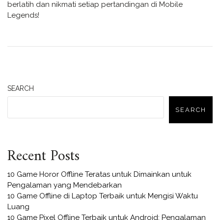
berlatih dan nikmati setiap pertandingan di Mobile
Legends!
SEARCH
SEARCH
Recent Posts
10 Game Horor Offline Teratas untuk Dimainkan untuk
Pengalaman yang Mendebarkan
10 Game Offline di Laptop Terbaik untuk Mengisi Waktu
Luang
10 Game Pixel Offline Terbaik untuk Android: Pengalaman