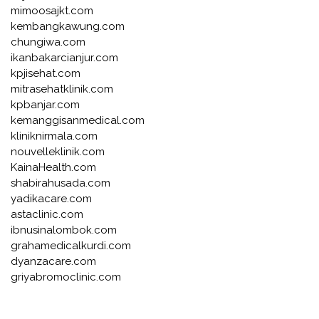
mimoosajkt.com
kembangkawung.com
chungiwa.com
ikanbakarcianjur.com
kpjisehat.com
mitrasehatklinik.com
kpbanjar.com
kemanggisanmedical.com
kliniknirmala.com
nouvelleklinik.com
KainaHealth.com
shabirahusada.com
yadikacare.com
astaclinic.com
ibnusinalombok.com
grahamedicalkurdi.com
dyanzacare.com
griyabromoclinic.com