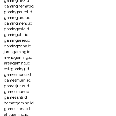
gaminginfo.id
gaminghemat.id
gamingmurni.id
gamingjurus.id
gamingmenu.id
gamingasik.id
gamingahli.id
gamingarea.id
gamingzona.id
jurusgaming.id
menugaming.id
areagaming.id
asikgaming.id
gamesmenu.id
gamesmurni.id
gamesjurus.id
gamesmain.id
gamesahli.id
hematgaming.id
gameszona.id
ahligaming.id