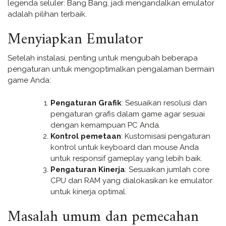
legenda seluler: Bang Bang, jadi mengandalkan emulator
adalah pilihan terbaik.
Menyiapkan Emulator
Setelah instalasi, penting untuk mengubah beberapa
pengaturan untuk mengoptimalkan pengalaman bermain
game Anda:
Pengaturan Grafik
: Sesuaikan resolusi dan
pengaturan grafis dalam game agar sesuai
dengan kemampuan PC Anda.
Kontrol pemetaan
: Kustomisasi pengaturan
kontrol untuk keyboard dan mouse Anda
untuk responsif gameplay yang lebih baik.
Pengaturan Kinerja
: Sesuaikan jumlah core
CPU dan RAM yang dialokasikan ke emulator
untuk kinerja optimal.
Masalah umum dan pemecahan