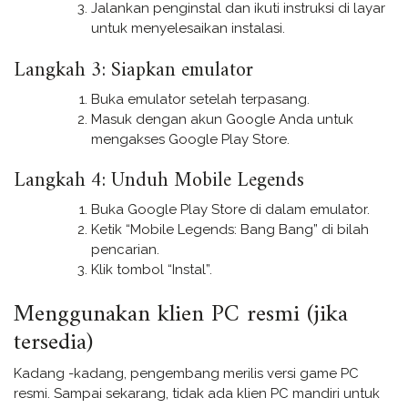
Jalankan penginstal dan ikuti instruksi di layar
untuk menyelesaikan instalasi.
Langkah 3: Siapkan emulator
Buka emulator setelah terpasang.
Masuk dengan akun Google Anda untuk
mengakses Google Play Store.
Langkah 4: Unduh Mobile Legends
Buka Google Play Store di dalam emulator.
Ketik “Mobile Legends: Bang Bang” di bilah
pencarian.
Klik tombol “Instal”.
Menggunakan klien PC resmi (jika
tersedia)
Kadang -kadang, pengembang merilis versi game PC
resmi. Sampai sekarang, tidak ada klien PC mandiri untuk