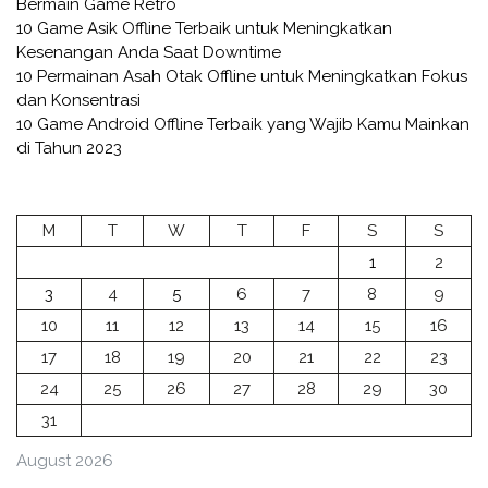
Bermain Game Retro
10 Game Asik Offline Terbaik untuk Meningkatkan
Kesenangan Anda Saat Downtime
10 Permainan Asah Otak Offline untuk Meningkatkan Fokus
dan Konsentrasi
10 Game Android Offline Terbaik yang Wajib Kamu Mainkan
di Tahun 2023
M
T
W
T
F
S
S
1
2
3
4
5
6
7
8
9
10
11
12
13
14
15
16
17
18
19
20
21
22
23
24
25
26
27
28
29
30
31
August 2026