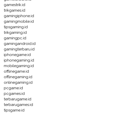
gamestrik.id
trikgames.id
gamingiphone.id
gamingmobile.id
tipsgaming.id
trikgaming.id
gamingpc.id
gamingandroid.id
gamingterbaru.id
iphonegame.id
iphonegaming.id
mobilegaming.id
offlinegame.id
offlinegaming.id
onlinegaming.id
pcgame.id
pcgames.id
terbarugame.id
terbarugames.id
tipsgame.id