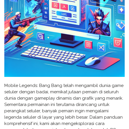
Mobile Legends: Bang Bang telah mengambil dunia game
seluler dengan badai, memikat jutaan pemain di seluruh
dunia dengan gameplay dinamis dan grafik yang menarik.
Sementara permainan ini terutama dirancang untuk
perangkat seluler, banyak pemain ingin mengalami
legenda seluler di layar yang lebih besar. Dalam panduan
komprehensif ini, kami akan mengeksplorasi cara