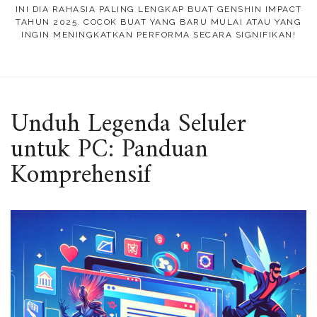
INI DIA RAHASIA PALING LENGKAP BUAT GENSHIN IMPACT
TAHUN 2025. COCOK BUAT YANG BARU MULAI ATAU YANG
INGIN MENINGKATKAN PERFORMA SECARA SIGNIFIKAN!
Unduh Legenda Seluler
untuk PC: Panduan
Komprehensif