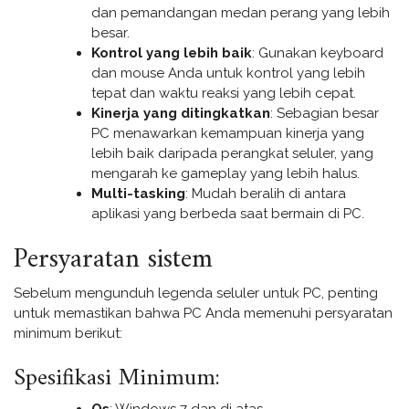
dan pemandangan medan perang yang lebih
besar.
Kontrol yang lebih baik
: Gunakan keyboard
dan mouse Anda untuk kontrol yang lebih
tepat dan waktu reaksi yang lebih cepat.
Kinerja yang ditingkatkan
: Sebagian besar
PC menawarkan kemampuan kinerja yang
lebih baik daripada perangkat seluler, yang
mengarah ke gameplay yang lebih halus.
Multi-tasking
: Mudah beralih di antara
aplikasi yang berbeda saat bermain di PC.
Persyaratan sistem
Sebelum mengunduh legenda seluler untuk PC, penting
untuk memastikan bahwa PC Anda memenuhi persyaratan
minimum berikut:
Spesifikasi Minimum:
Os
: Windows 7 dan di atas