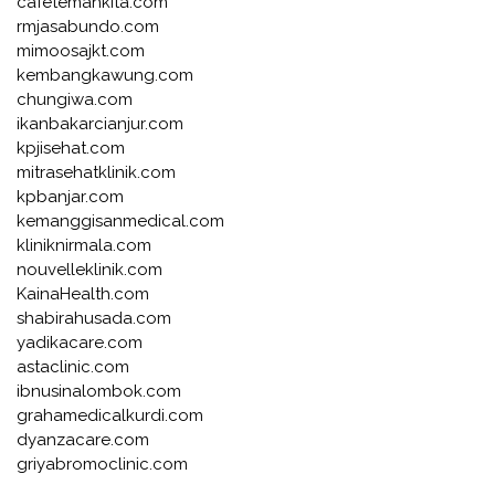
cafetemankita.com
rmjasabundo.com
mimoosajkt.com
kembangkawung.com
chungiwa.com
ikanbakarcianjur.com
kpjisehat.com
mitrasehatklinik.com
kpbanjar.com
kemanggisanmedical.com
kliniknirmala.com
nouvelleklinik.com
KainaHealth.com
shabirahusada.com
yadikacare.com
astaclinic.com
ibnusinalombok.com
grahamedicalkurdi.com
dyanzacare.com
griyabromoclinic.com