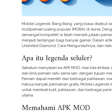
Mobile Legends: Bang Bang, yang biasa disebut se
multipemain paling populer (MOBA) di dunia. Den
semangat kompetitif, ia telah menarik jutaan pema
menjadi tantangan bagi banyak gamer. Dalam artik
Unlimited Diamond, Cara Mengunduhnya, dan risiko 
Apa itu legenda seluler?
Sebelum menyelam ke APK MOD, mari kita ikhtisar s
dari lima pemain satu sama lain, dengan tujuan 
Pemain dapat memilih dari berbagai pahlawan, m
halnya banyak permainan gratis, Mobile Legen
untuk membeli kulit, pahlawan, dan berbagai pe
utama.
Memahami APK MOD