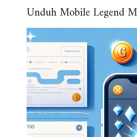
Unduh Mobile Legend M