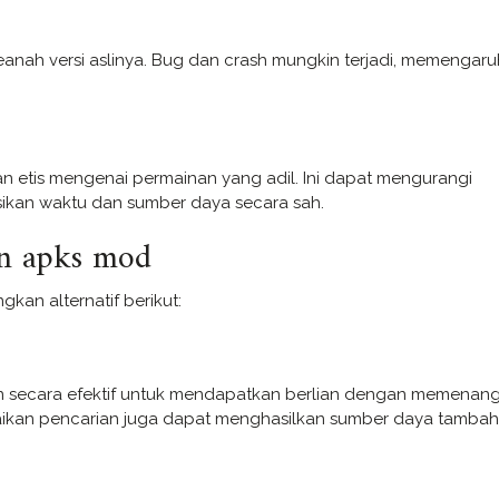
eanah versi aslinya. Bug dan crash mungkin terjadi, memengaru
etis mengenai permainan yang adil. Ini dapat mengurangi
ikan waktu dan sumber daya secara sah.
an apks mod
an alternatif berikut:
in secara efektif untuk mendapatkan berlian dengan memenan
saikan pencarian juga dapat menghasilkan sumber daya tambah