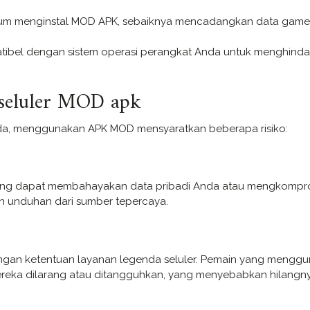
lum menginstal MOD APK, sebaiknya mencadangkan data gam
tibel dengan sistem operasi perangkat Anda untuk menghinda
 seluler MOD apk
, menggunakan APK MOD mensyaratkan beberapa risiko:
s yang dapat membahayakan data pribadi Anda atau mengkomp
n unduhan dari sumber tepercaya.
gan ketentuan layanan legenda seluler. Pemain yang mengg
n mereka dilarang atau ditangguhkan, yang menyebabkan hilangn