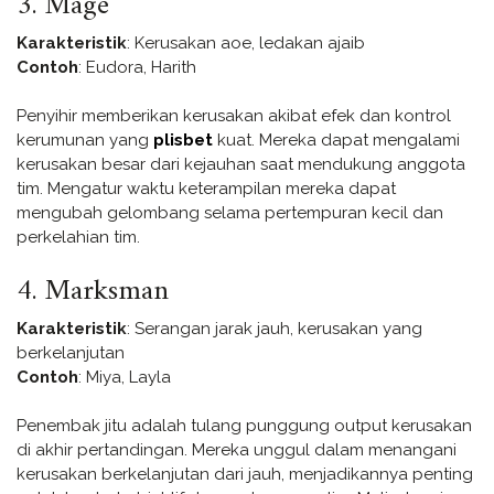
3. Mage
Karakteristik
: Kerusakan aoe, ledakan ajaib
Contoh
: Eudora, Harith
Penyihir memberikan kerusakan akibat efek dan kontrol
kerumunan yang
plisbet
kuat. Mereka dapat mengalami
kerusakan besar dari kejauhan saat mendukung anggota
tim. Mengatur waktu keterampilan mereka dapat
mengubah gelombang selama pertempuran kecil dan
perkelahian tim.
4. Marksman
Karakteristik
: Serangan jarak jauh, kerusakan yang
berkelanjutan
Contoh
: Miya, Layla
Penembak jitu adalah tulang punggung output kerusakan
di akhir pertandingan. Mereka unggul dalam menangani
kerusakan berkelanjutan dari jauh, menjadikannya penting