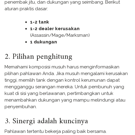
penembak jitu, dan dukungan yang seimbang. Berikut
aturan praktis dasar:
1-2 tank
1-2 dealer kerusakan
(Assassin/Mage/Marksman)
1 dukungan
2. Pilihan penghitung
Memahami komposisi musuh harus menginformasikan
pilihan pahlawan Anda. Jika musuh mengalami kerusakan
tinggi, memilih tank dengan kontrol kerumunan dapat
mengganggu serangan mereka. Untuk pembunuh yang
kuat di sisi yang berlawanan, pertimbangkan untuk
menambahkan dukungan yang mampu melindungi atau
penyembuhan.
3. Sinergi adalah kuncinya
Pahlawan tertentu bekerja paling baik bersama.