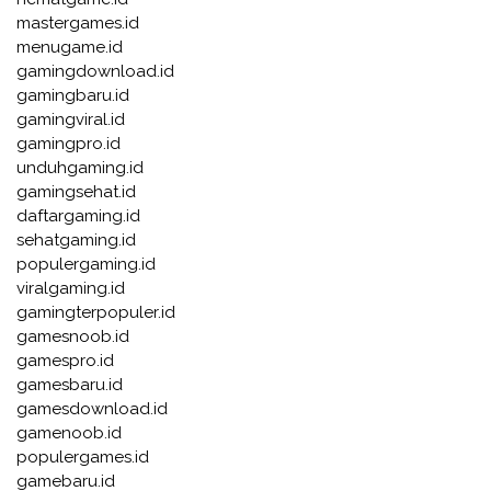
mastergames.id
menugame.id
gamingdownload.id
gamingbaru.id
gamingviral.id
gamingpro.id
unduhgaming.id
gamingsehat.id
daftargaming.id
sehatgaming.id
populergaming.id
viralgaming.id
gamingterpopuler.id
gamesnoob.id
gamespro.id
gamesbaru.id
gamesdownload.id
gamenoob.id
populergames.id
gamebaru.id