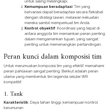
untuk saling melengkapi.
Kemampuan beradaptasi
: Tim yang
bervariasi dapat beradaptasi secara fleksibel
dengan strategi lawan, melawan kekuatan
mereka sambil memperkuat tim Anda.
Kontrol obyektif
: Koordinasi yang tepat di
antara anggota tim memainkan peran penting
dalam mengamankan tujuan, yang sangat
penting untuk memenangkan pertandingan.
Peran kunci dalam komposisi tim
Untuk merumuskan komposisi tim yang efektif, memahami
peran pahlawan sangat penting. Berikut adalah peran
utama yang membentuk tim legenda seluler WR
kompetitif:
1. Tank
Karakteristik
: Daya tahan tinggi, kemampuan kontrol
kerumunan