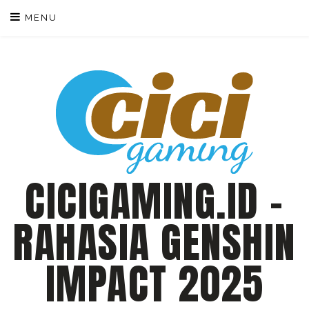
Skip
MENU
to
content
CICIGAMING.ID –
RAHASIA GENSHIN
IMPACT 2025