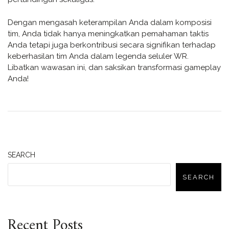
Dengan mengasah keterampilan Anda dalam komposisi
tim, Anda tidak hanya meningkatkan pemahaman taktis
Anda tetapi juga berkontribusi secara signifikan terhadap
keberhasilan tim Anda dalam legenda seluler WR.
Libatkan wawasan ini, dan saksikan transformasi gameplay
Anda!
SEARCH
SEARCH
Recent Posts