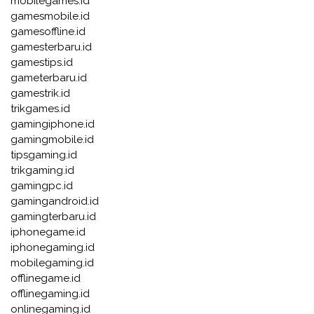
mobilegames.id
gamesmobile.id
gamesoffline.id
gamesterbaru.id
gamestips.id
gameterbaru.id
gamestrik.id
trikgames.id
gamingiphone.id
gamingmobile.id
tipsgaming.id
trikgaming.id
gamingpc.id
gamingandroid.id
gamingterbaru.id
iphonegame.id
iphonegaming.id
mobilegaming.id
offlinegame.id
offlinegaming.id
onlinegaming.id