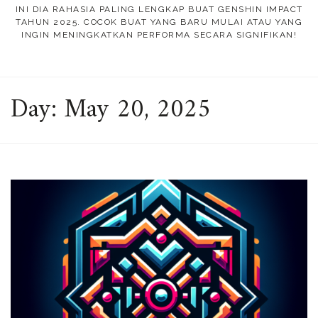
INI DIA RAHASIA PALING LENGKAP BUAT GENSHIN IMPACT
TAHUN 2025. COCOK BUAT YANG BARU MULAI ATAU YANG
INGIN MENINGKATKAN PERFORMA SECARA SIGNIFIKAN!
Day:
May 20, 2025