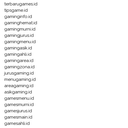
terbarugames.id
tipsgame.id
gaminginfo.id
gaminghemat.id
gamingmurni.id
gamingjurus.id
gamingmenu.id
gamingasik.id
gamingahli.id
gamingarea.id
gamingzona.id
jurusgaming.id
menugaming.id
areagaming.id
asikgaming.id
gamesmenu.id
gamesmurni.id
gamesjurus.id
gamesmain.id
gamesahli.id