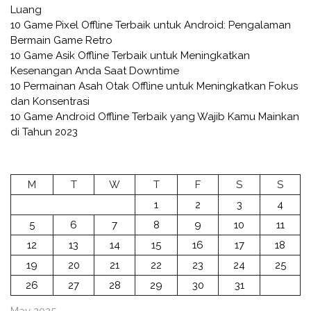
Luang
10 Game Pixel Offline Terbaik untuk Android: Pengalaman
Bermain Game Retro
10 Game Asik Offline Terbaik untuk Meningkatkan
Kesenangan Anda Saat Downtime
10 Permainan Asah Otak Offline untuk Meningkatkan Fokus
dan Konsentrasi
10 Game Android Offline Terbaik yang Wajib Kamu Mainkan
di Tahun 2023
M
T
W
T
F
S
S
1
2
3
4
5
6
7
8
9
10
11
12
13
14
15
16
17
18
19
20
21
22
23
24
25
26
27
28
29
30
31
May 2025