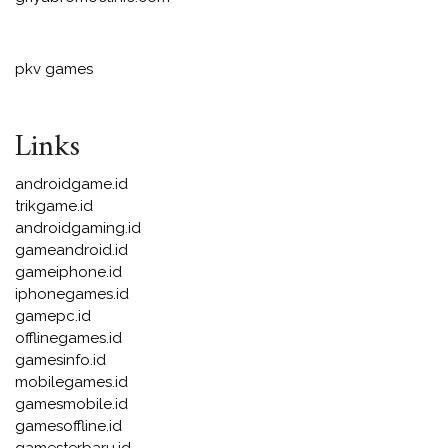
pkv games
Links
androidgame.id
trikgame.id
androidgaming.id
gameandroid.id
gameiphone.id
iphonegames.id
gamepc.id
offlinegames.id
gamesinfo.id
mobilegames.id
gamesmobile.id
gamesoffline.id
gamesterbaru.id