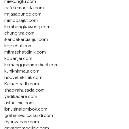
miekungfu.com
cafetemankita.com
rmjasabundo.com
mimoosajkt.com
kembangkawung.com
chungiwa.com
ikanbakarcianjur.com
kpjisehat.com
mitrasehatklinik.com
kpbanjar.com
kemanggisanmedical.com
kliniknirmala.com
nouvelleklinik.com
KainaHealth.com
shabirahusada.com
yadikacare.com
astaclinic.com
ibnusinalombok.com
grahamedicalkurdi.com
dyanzacare.com
griyabromoclinic.com