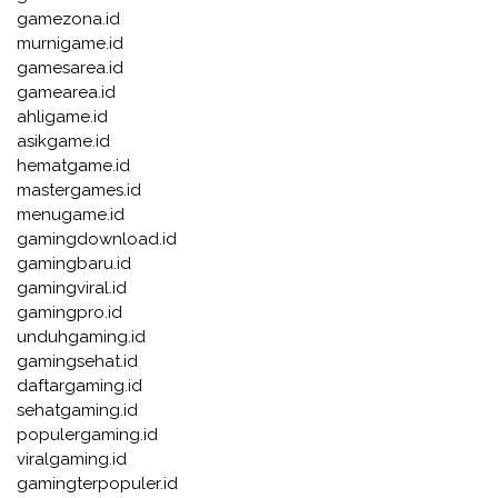
gamezona.id
murnigame.id
gamesarea.id
gamearea.id
ahligame.id
asikgame.id
hematgame.id
mastergames.id
menugame.id
gamingdownload.id
gamingbaru.id
gamingviral.id
gamingpro.id
unduhgaming.id
gamingsehat.id
daftargaming.id
sehatgaming.id
populergaming.id
viralgaming.id
gamingterpopuler.id