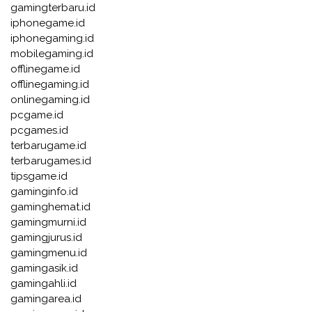
gamingterbaru.id
iphonegame.id
iphonegaming.id
mobilegaming.id
offlinegame.id
offlinegaming.id
onlinegaming.id
pcgame.id
pcgames.id
terbarugame.id
terbarugames.id
tipsgame.id
gaminginfo.id
gaminghemat.id
gamingmurni.id
gamingjurus.id
gamingmenu.id
gamingasik.id
gamingahli.id
gamingarea.id