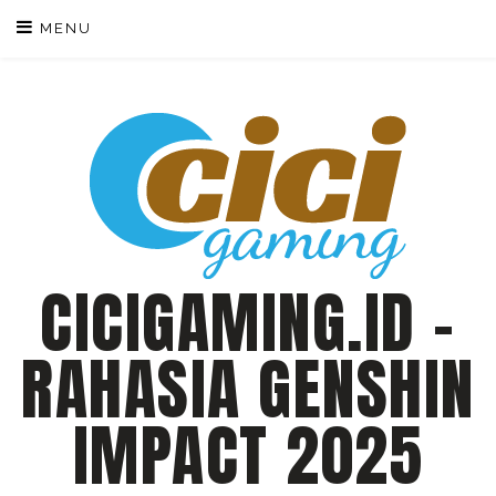
Skip
MENU
to
content
CICIGAMING.ID –
RAHASIA GENSHIN
IMPACT 2025