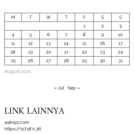
M
T
W
T
F
S
S
1
2
3
4
5
6
7
8
9
10
11
12
13
14
15
16
17
18
19
20
21
22
23
24
25
26
27
28
29
30
31
August 2025
« Jul
Sep »
LINK LAINNYA
asikqq.com
https://117.18.0.36