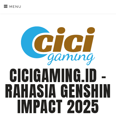
Skip
MENU
to
content
CICIGAMING.ID –
RAHASIA GENSHIN
IMPACT 2025