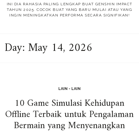
INI DIA RAHASIA PALING LENGKAP BUAT GENSHIN IMPACT
TAHUN 2025. COCOK BUAT YANG BARU MULAI ATAU YANG
INGIN MENINGKATKAN PERFORMA SECARA SIGNIFIKAN!
Day:
May 14, 2026
LAIN - LAIN
10 Game Simulasi Kehidupan
Offline Terbaik untuk Pengalaman
Bermain yang Menyenangkan