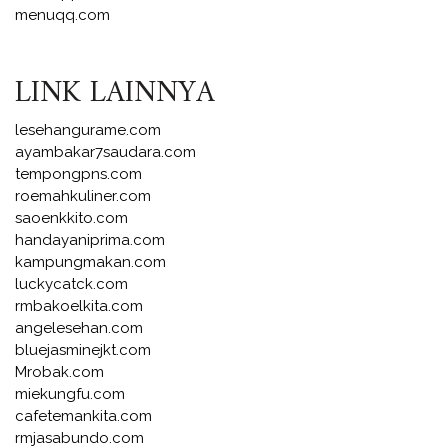
menuqq.com
LINK LAINNYA
lesehangurame.com
ayambakar7saudara.com
tempongpns.com
roemahkuliner.com
saoenkkito.com
handayaniprima.com
kampungmakan.com
luckycatck.com
rmbakoelkita.com
angelesehan.com
bluejasminejkt.com
Mrobak.com
miekungfu.com
cafetemankita.com
rmjasabundo.com