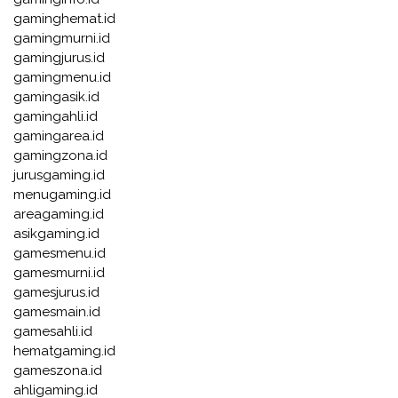
gaminghemat.id
gamingmurni.id
gamingjurus.id
gamingmenu.id
gamingasik.id
gamingahli.id
gamingarea.id
gamingzona.id
jurusgaming.id
menugaming.id
areagaming.id
asikgaming.id
gamesmenu.id
gamesmurni.id
gamesjurus.id
gamesmain.id
gamesahli.id
hematgaming.id
gameszona.id
ahligaming.id