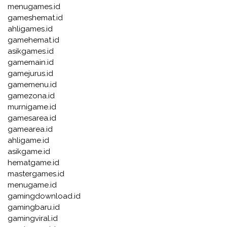
menugames.id
gameshemat.id
ahligames.id
gamehemat.id
asikgames.id
gamemain.id
gamejurus.id
gamemenu.id
gamezona.id
murnigame.id
gamesarea.id
gamearea.id
ahligame.id
asikgame.id
hematgame.id
mastergames.id
menugame.id
gamingdownload.id
gamingbaru.id
gamingviral.id