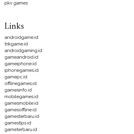
pkv games
Links
androidgame.id
trikgame.id
androidgaming.id
gameandroid.id
gameiphone.id
iphonegames.id
gamepc.id
offlinegames.id
gamesinfo.id
mobilegames.id
gamesmobile.id
gamesoffline.id
gamesterbaru.id
gamestips.id
gameterbaru.id